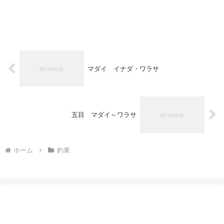
マダイ イナダ・ワラサ
五目 マダイ～ワラサ
ホーム
釣果