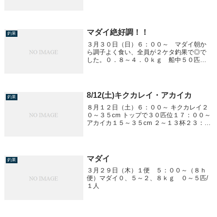
マダイ絶好調！！
釣果
３月３０日（日）６：００～ マダイ朝か
ら調子よく食い、全員が２ケタ釣果で◎で
した。０．８～４．０ｋｇ 船中５０匹以
上！！
8/12(土)キクカレイ・アカイカ
釣果
８月１２日（土）６：００～ キクカレイ２
０～３５cm トップで３０匹位１７：００～
アカイカ１５～３５cm ２～１３杯２３：０
０～ アカイカ１５～３５cm ０～１４杯
マダイ
釣果
３月２９日（木）１便 ５：００～（８ｈ
便）マダイ０、５～２、８ｋｇ ０～５匹/
１人