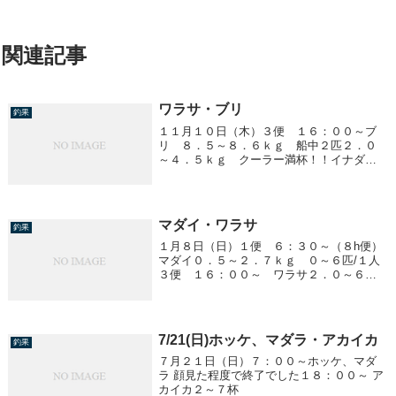
関連記事
ワラサ・ブリ
釣果
１１月１０日（木）３便 １６：００～ブ
リ ８．５～８．６ｋｇ 船中２匹２．０
～４．５ｋｇ クーラー満杯！！イナダ多
数！！
マダイ・ワラサ
釣果
１月８日（日）１便 ６：３０～（８h便）
マダイ０．５～２．７ｋｇ ０～６匹/１人
３便 １６：００～ ワラサ２．０～６．
２ｋｇ 船中１２匹
7/21(日)ホッケ、マダラ・アカイカ
釣果
７月２１日（日）７：００～ホッケ、マダ
ラ 顔見た程度で終了でした１８：００～ ア
カイカ２～７杯