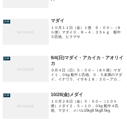
マダイ
釣果
１０月１１日（金）１便 ６：００～（８
ｈ便）マダイ０．８～４．３５ｋｇ 船中
５匹他、ヒラマサ
9/4(日)マダイ・アカイカ・アオリイ
釣果
カ
９月４日（日）５：００～（８ｈ便）マダ
イ１．０kg 船中１匹他、０．５未満のマダ
イ、イナワラ、イサキ１８：３０～アカイ
カ １２～４０cm ３～１６杯アオリイカ １
５cm前後 ～４４杯
10/28(金)メダイ
釣果
１０月２８日（金）５：００～（１０ｈ
便）メダイ２．５～１０．０kg 船中４匹
他、マダイ、メバル10kg9.5kg8.5kg