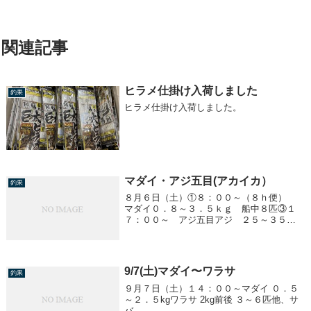
関連記事
ヒラメ仕掛け入荷しました
釣果
ヒラメ仕掛け入荷しました。
マダイ・アジ五目(アカイカ）
釣果
８月６日（土）①８：００～（８ｈ便）
マダイ０．８～３．５ｋｇ 船中８匹③１
７：００～ アジ五目アジ ２５～３５ｃ
ｍ ～１５匹／１人中、大サバ ～２０匹
／１人④２３：００～ アジ五目アジ ２
５～３５ｃｍ ～３０匹／１人アカイカ
２０ｃｍ ～...
9/7(土)マダイ〜ワラサ
釣果
９月７日（土）１４：００～マダイ ０．５
～２．５kgワラサ 2kg前後 ３～６匹他、サ
バ