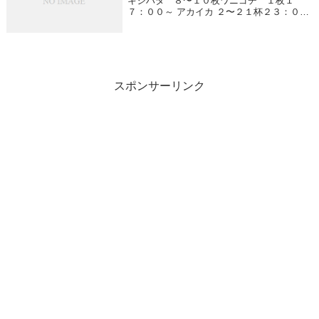
キジハタ ８〜１０枚ワニゴチ １枚１
７：００～ アカイカ ２〜２１杯２３：００
～ アカイカ ２〜１５杯
スポンサーリンク