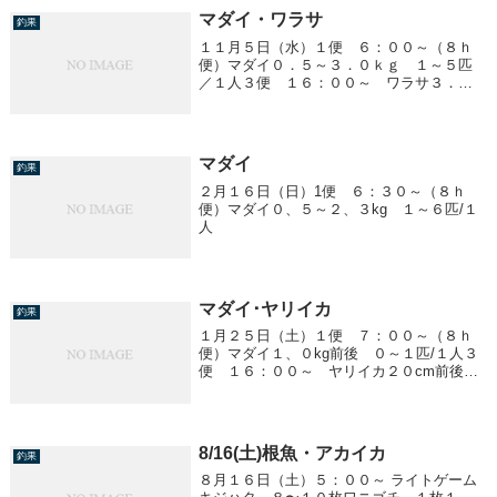
マダイ・ワラサ
釣果
１１月５日（水）１便 ６：００～（８ｈ
便）マダイ０．５～３．０ｋｇ １～５匹
／１人３便 １６：００～ ワラサ３．０
ｋｇ前後 ７～２０匹／１人 船中１００
匹以上
マダイ
釣果
２月１６日（日）1便 ６：３０～（８ｈ
便）マダイ０、５～２、３kg １～６匹/１
人
マダイ･ヤリイカ
釣果
１月２５日（土）１便 ７：００～（８ｈ
便）マダイ１、０kg前後 ０～１匹/１人３
便 １６：００～ ヤリイカ２０cm前後
０～２杯/１人４便 ２２：００～ ヤリイ
カ２０～３０cm １２～２３杯/１人
8/16(土)根魚・アカイカ
釣果
８月１６日（土）５：００～ ライトゲーム