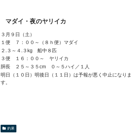
マダイ・夜のヤリイカ
３月９日（土）
１便 ７：００～（８ｈ便）マダイ
２.３～４.３kg 船中８匹
３便 １６：００～ ヤリイカ
胴長 ２５～３５cm ０～５ハイ／１人
明日（１０日）明後日（１１日）は予報が悪く中止になりま
す。
釣果