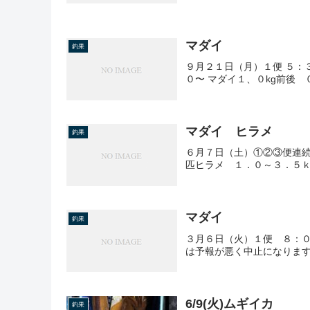
マダイ
釣果
９月２１日（月）１便 ５：
０〜 マダイ１、０kg前後
マダイ ヒラメ
釣果
６月７日（土）①②③便連
匹ヒラメ １．０～３．５
マダイ
釣果
３月６日（火）１便 ８：０
は予報が悪く中止になりま
6/9(火)ムギイカ
釣果