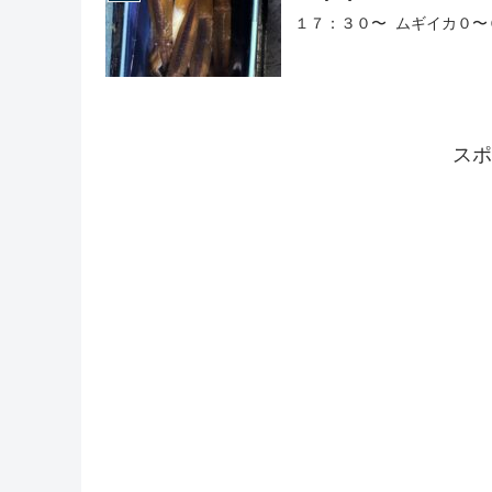
１７：３０〜 ムギイカ０〜
スポ