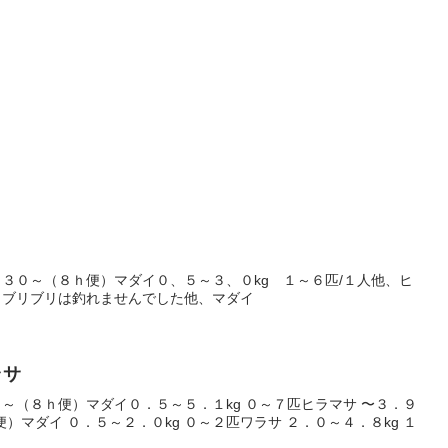
３０～（８ｈ便）マダイ０、５～３、０kg １～６匹/１人他、ヒ
 ブリブリは釣れませんでした他、マダイ
ラサ
～（８ｈ便）マダイ０．５～５．１kg ０～７匹ヒラマサ 〜３．９
便）マダイ ０．５～２．０kg ０～２匹ワラサ ２．０～４．８kg １