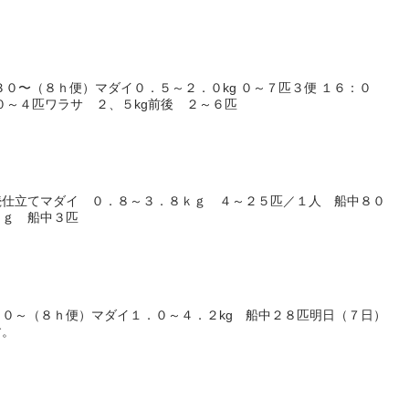
３０〜（８ｈ便）マダイ０．５～２．０kg ０～７匹３便 １６：０
 ０～４匹ワラサ ２、５kg前後 ２～６匹
続仕立てマダイ ０．８～３．８ｋｇ ４～２５匹／１人 船中８０
ｋｇ 船中３匹
０～（８ｈ便）マダイ１．０～４．２kg 船中２８匹明日（７日）
す。