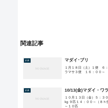
関連記事
マダイ･ブリ
釣果
１月１８日（土）１便 ６：
ラマサ３便 １６：００～
10/13(金)マダイ・ワ
釣果
１０月１３日（金）５：３０
kg ９匹１４：００～（８ｈ
～１０匹