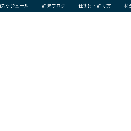
約スケジュール
釣果ブログ
仕掛け・釣り方
料