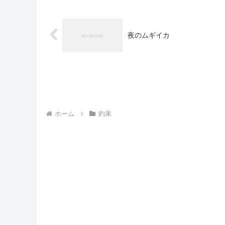
夜のムギイカ
ホーム
釣果