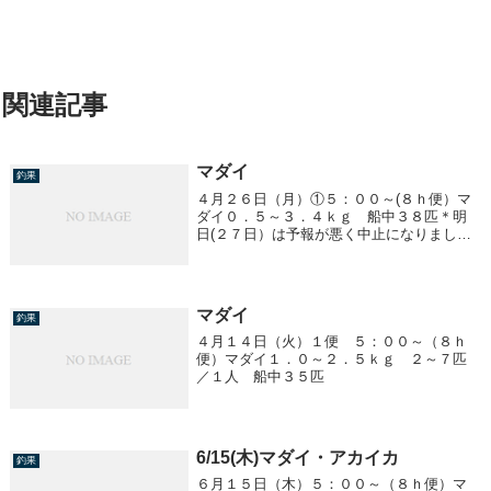
関連記事
マダイ
釣果
４月２６日（月）①５：００～(８ｈ便）マ
ダイ０．５～３．４ｋｇ 船中３８匹＊明
日(２７日）は予報が悪く中止になりまし
た。
マダイ
釣果
４月１４日（火）１便 ５：００～（８ｈ
便）マダイ１．０～２．５ｋｇ ２～７匹
／１人 船中３５匹
6/15(木)マダイ・アカイカ
釣果
６月１５日（木）５：００～（８ｈ便）マ