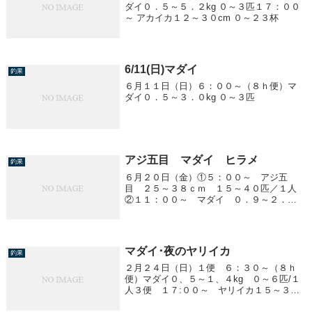
ダイ０．５～５．２kg ０～３匹１７：００
～ アカイカ１２～３０cm ０～２３杯
6/11(日)マダイ
釣果
６月１１日（日）６：００～（８ｈ便）マ
ダイ０．５～３．０kg ０～３匹
アジ五目 マダイ ヒラメ
釣果
６月２０日（金）①５：００～ アジ五
目 ２５～３８ｃｍ １５～４０匹／１人
②１１：００～ マダイ ０．９～２．７
ｋｇ 船中２匹③１７：３０～ ヒラメ
０．８～３．０ｋｇ 船中４匹 ワラサ
４．３～６．３ｋｇ 船中２匹 他、ア
ジ、サバ
マダイ･夜のヤリイカ
釣果
２月２４日（日）１便 ６：３０～（８ｈ
便）マダイ０、５～１、４kg ０～６匹/１
人３便 １７:００～ ヤリイカ１５～３０
cm ４～１８杯/１人