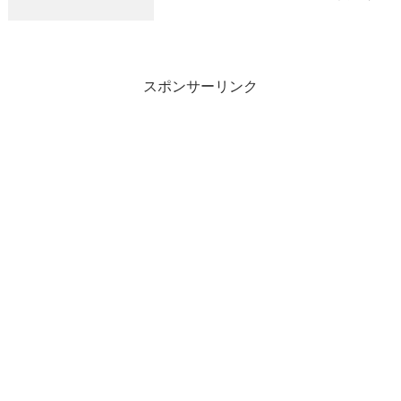
がとうございました３便 １５：３０～
ワラサ７、３kg 船中１匹２、０～４、０
kg 船中８匹４便 ２２：００～ ワラサ
釣...
スポンサーリンク