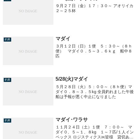
９月２７日（金）１７：３０～ アオリイカ
２～２５杯
マダイ
釣果
３月１２日（日）１便 ５：３０～（８ｈ
便） マダイ０．５～３．６ｋｇ 船中８
匹
5/28(火)マダイ
釣果
５月２８日（火）５：００～（８ｈ便）マ
ダイ０．８～３．５kg 全員釣れました午後
船は予報が悪く中止になりました
マダイ･ワラサ
釣果
１１月２４日（土）１便 ７：００～ マ
ダイ０、５～１、８kg １～７匹/１人イン
ペックス ロジスティクス㈱皆様 貸切あり