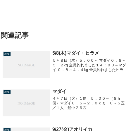
関連記事
5/8(木)マダイ・ヒラメ
釣果
５月８日（木）５：００～ マダイ０．８～
５．２kg 全員釣れました１４：００～マダ
イ ０．８～４．４kg 全員釣れましたヒラメ
釣れませんでした２２：３０～ ヒラメ４．
０kg １匹
マダイ
釣果
４月７日（火）１便 ５：００～（８ｈ
便）マダイ０．５～２．０ｋｇ ０～５匹
／１人 船中２６匹
9/27(金)アオリイカ
釣果