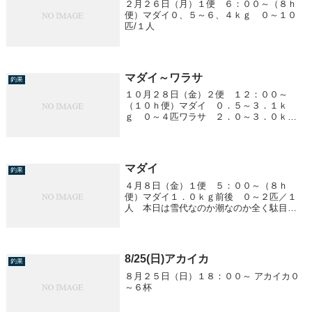
２月２６日（月）１便 ６：００～（８ｈ
便）マダイ０、５～６、４ｋｇ ０～１０
匹/１人
マダイ～ワラサ
釣果
１０月２８日（金）２便 １２：００～
（１０ｈ便）マダイ ０．５～３．１ｋ
ｇ ０～４匹ワラサ ２．０～３．０ｋ
ｇ ０～４匹
マダイ
釣果
４月８日（金）１便 ５：００～（８ｈ
便）マダイ１．０ｋｇ前後 ０～２匹／１
人 本日は雪代なのか潮なのか全く駄目で
した。撃沈！明日（９日）は予報が悪く中
止になります。
8/25(日)アカイカ
釣果
８月２５日（日）１８：００～ アカイカ０
～６杯