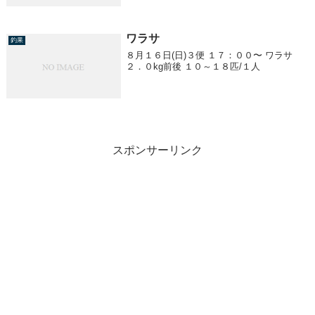
ワラサ
釣果
８月１６日(日)３便 １７：００〜 ワラサ
２．０kg前後 １０～１８匹/１人
スポンサーリンク