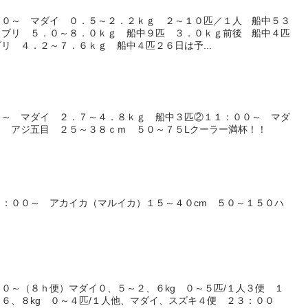
００～ マダイ ０．５～２．２ｋｇ ２～１０匹／１人 船中５３
・ブリ ５．０～８．０ｋｇ 船中９匹 ３．０ｋｇ前後 船中４匹
リ ４．２～７．６ｋｇ 船中４匹２６日は予...
０～ マダイ ２．７～４．８ｋｇ 船中３匹②１１：００～ マダ
～ アジ五目 ２５～３８ｃｍ ５０～７５Lクーラー満杯！！
：００～ アカイカ（マルイカ）１５～４０cm ５０～１５０ハ
０～（８ｈ便）マダイ０、５～２、６kg ０～５匹/１人３便 １
６、８kg ０～４匹/１人他、マダイ、スズキ４便 ２３：００