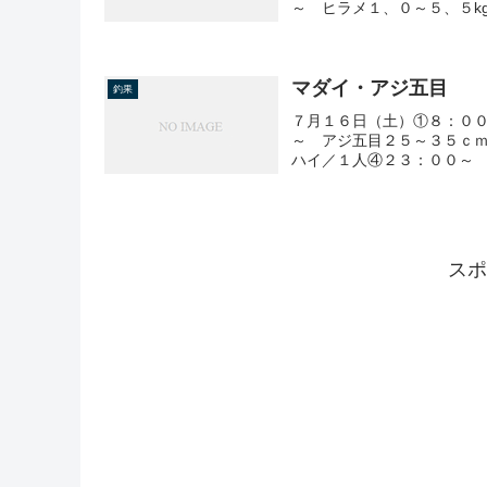
～ ヒラメ１、０～５、５k
マダイ・アジ五目
釣果
７月１６日（土）①８：０
～ アジ五目２５～３５ｃ
ハイ／１人④２３：００～ 
スポ