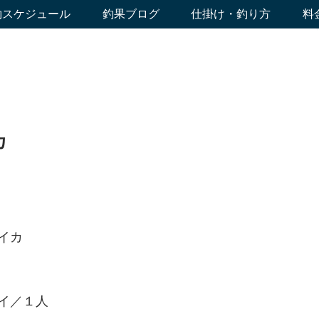
約スケジュール
釣果ブログ
仕掛け・釣り方
料
カ
イカ
イ／１人