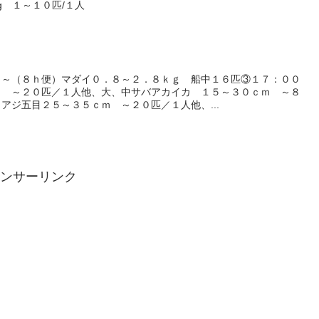
g １～１０匹/１人
０～（８ｈ便）マダイ０．８～２．８ｋｇ 船中１６匹③１７：００
ｍ ～２０匹／１人他、大、中サバアカイカ １５～３０ｃｍ ～８
アジ五目２５～３５ｃｍ ～２０匹／１人他、...
ンサーリンク