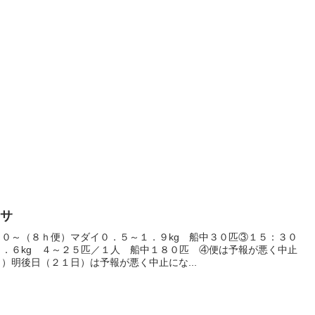
ラサ
０～（８ｈ便）マダイ０．５～１．９kg 船中３０匹③１５：３０
．６kg ４～２５匹／１人 船中１８０匹 ④便は予報が悪く中止
）明後日（２１日）は予報が悪く中止にな...
リ