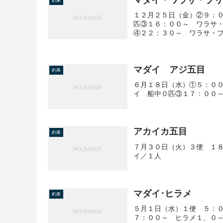
釣果
１２月２５日（金）②９：
匹③１６：００～ ワラサ
④２２：３０～ ワラサ・ブ
マダイ アジ五目
釣果
６月１８日（水）①５：０
イ 船中０匹③１７：００
アカイカ五目
釣果
７月３０日（火）３便 １８
イ／１人
マダイ･ヒラメ
釣果
５月１日（水）１便 ５：０
７：００～ ヒラメ１、０～