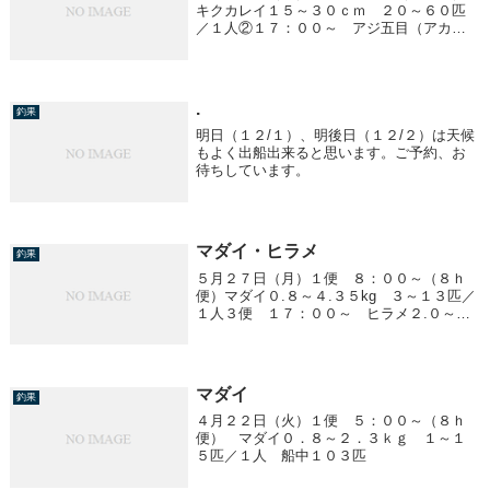
キクカレイ１５～３０ｃｍ ２０～６０匹
／１人②１７：００～ アジ五目（アカイ
カ）アジ ３０～３５ｃｍ ～３０匹／１
人アカイカ １５～３０ｃｍ ～２１ハイ
／１人他、サバ③２３：００～ アジ五目
（アカイカ）...
.
釣果
明日（１２/１）、明後日（１２/２）は天候
もよく出船出来ると思います。ご予約、お
待ちしています。
マダイ・ヒラメ
釣果
５月２７日（月）１便 ８：００～（８ｈ
便）マダイ０.８～４.３５kg ３～１３匹／
１人３便 １７：００～ ヒラメ２.０～５.
２kg 船中２７匹
マダイ
釣果
４月２２日（火）１便 ５：００～（８ｈ
便） マダイ０．８～２．３ｋｇ １～１
５匹／１人 船中１０３匹