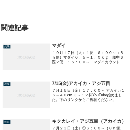
関連記事
マダイ
釣果
１０月１７日（火）１便 ６：００～（８
ｈ便）マダイ０、５～１、０ｋｇ 船中６
匹２便 １５：００～ マダイカウント出
来るサイズは釣れませんでした他、ワラ
サ、イナダ、イシダイ、マハタ
7/15(金)アカイカ・アジ五目
釣果
７月１５日（金）１７：００～ アカイカ１
５～４０cm ３～１２杯YouTube始めまし
た。下のリンクからご視聴ください。
Shining Village新潟県直江津沖の遊漁船「里
輝丸」で仲乗りをしています。釣り動画を
メインに直江津での海釣りを...
キクカレイ・アジ五目（アカイカ）
釣果
７月２３日（土）①６：００～（８ｈ便）