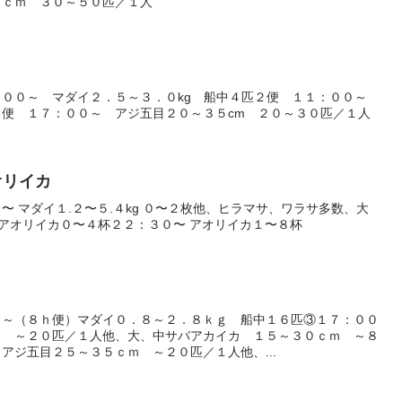
８ｃｍ ３０～５０匹／１人
：００～ マダイ２．５～３．０kg 船中４匹２便 １１：００～
便 １７：００～ アジ五目２０～３５cm ２０～３０匹／１人
アオリイカ
〜 マダイ１.２〜５.４kg ０〜２枚他、ヒラマサ、ワラサ多数、大
〜 アオリイカ０〜４杯２２：３０〜 アオリイカ１〜８杯
０～（８ｈ便）マダイ０．８～２．８ｋｇ 船中１６匹③１７：００
ｍ ～２０匹／１人他、大、中サバアカイカ １５～３０ｃｍ ～８
アジ五目２５～３５ｃｍ ～２０匹／１人他、...