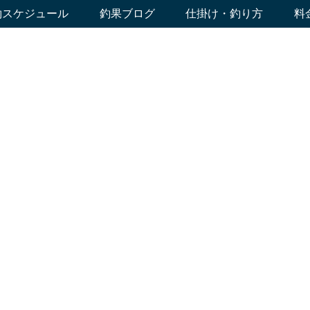
約スケジュール
釣果ブログ
仕掛け・釣り方
料