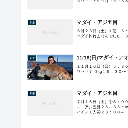
３０～ アジ五目２５～３
マダイ・アジ五目
釣果
６月２３日（土）１便 ５
マダイ釣れませんでした。３
11/16(日)マダイ・
釣果
１１月１６日（日）５：３０
ワラサ７.０kg１６：３０
マダイ・アジ五目
釣果
７月１６日（土）①８：０
～ アジ五目２５～３５ｃ
ハイ／１人④２３：００～ 