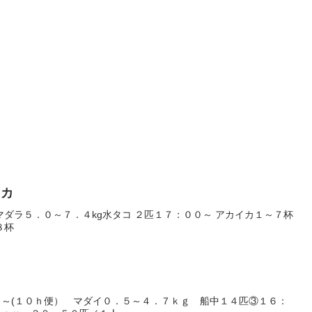
イカ
マダラ５．０～７．４kg水タコ ２匹１７：００～ アカイカ１～７杯
８杯
～(１０ｈ便） マダイ０．５～４．７ｋｇ 船中１４匹③１６：