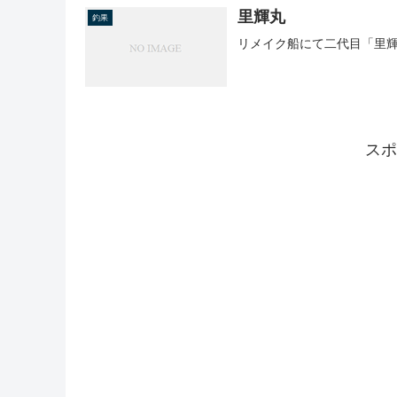
里輝丸
釣果
リメイク船にて二代目「里
スポ