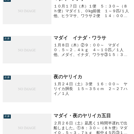
１０月１７日（木）１便 ５：３０～（８
ｈ便）マダイ１、０kg前後 １～９匹/１人
他、ヒラマサ、ワラサ２便 １４：００～
（８ｈ便）マダイ ０、５～３、７kg ０
～５匹/１人ヒラマサ（ワラサ）２、０kg前
後 ０～６匹/１人
マダイ イナダ・ワラサ
釣果
１月８日（木）②９：００～ マダイ
０．５～２．４ｋｇ ４～１０匹／１人
他、メダイ、イナダ、ワラサ③１５：３０
～ イナダ・ワラサ ４．８～６．０ｋ
ｇ 船中３匹 １．０ｋｇ前後 ２０匹～
／１人
夜のヤリイカ
釣果
１月２４日（土）３便 １６：００～ ヤ
リイカ胴長 １５～３５ｃｍ ２～２７ハ
イ／１人
マダイ・夜のヤリイカ五目
釣果
２月２６日（土）凪悪く１時間半遅れで出
船しました。①８：３０～（８ｈ便）マダ
イ０．５～３．７ｋｇ 船中４５匹③１