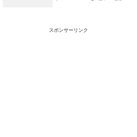
６：３０～ヤリイカ五目１５～３５ｃｍ
０～２ハイ／１人（夜のヤリイカ船は終了
します。）
スポンサーリンク