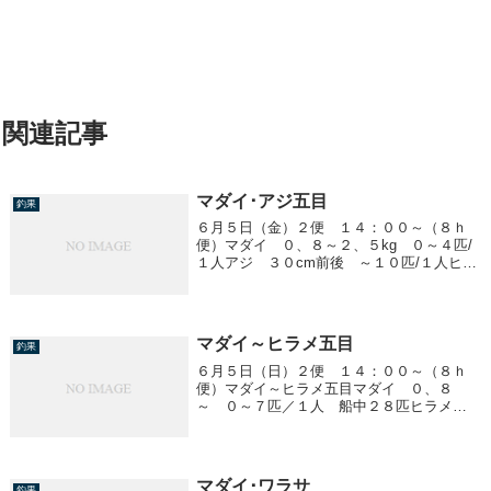
関連記事
マダイ･アジ五目
釣果
６月５日（金）２便 １４：００～（８ｈ
便）マダイ ０、８～２、５kg ０～４匹/
１人アジ ３０cm前後 ～１０匹/１人ヒラ
メ １、５kg １匹
マダイ～ヒラメ五目
釣果
６月５日（日）２便 １４：００～（８ｈ
便）マダイ～ヒラメ五目マダイ ０、８
～ ０～７匹／１人 船中２８匹ヒラメ
０．８ｋｇ １匹他、アジ２５ｃｍ前後
～３０匹／１人
マダイ･ワラサ
釣果