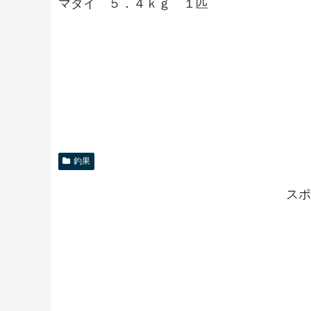
マダイ ５．４ｋｇ １匹
釣果
スポ