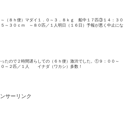
０～（８ｈ便）マダイ１．０～３．８ｋｇ 船中１７匹③１４：３０
２５～３０ｃｍ ～８０匹／１人明日（１６日）予報が悪く中止にな
かったので２時間遅らしての（６ｈ便）激渋でした。①９：００～
 ０～２匹／１人 イナダ（ワカシ）多数！
ンサーリンク