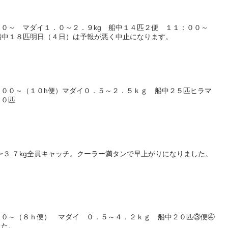
００～ マダイ１．０～２．９kg 船中１４匹２便 １１：００～
船中１８匹明日（４日）は予報が悪く中止になります。
：００～（１０h便）マダイ０．５～２．５ｋｇ 船中２５匹ヒラマ
２０匹
８〜３.７kg全員キャッチ。クーラー満タンで早上がりになりました。
００～（８ｈ便） マダイ ０．５～４．２ｋｇ 船中２０匹③便④
した。