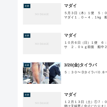
マダイ
釣果
５月３日（木）１便 ５：
マダイ１．０～４．１kg 
マダイ
釣果
１０月６日（日）１便 ６
サ ２．０ｋｇ前後 船中
3/20(金)タイラバ
釣果
５：３０〜 Dタイラバ０.
マダイ
釣果
１２月１３日（土）①７：
便は天候悪く中止になりま