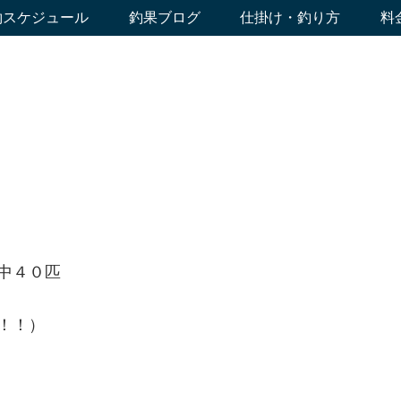
約スケジュール
釣果ブログ
仕掛け・釣り方
料
中４０匹
！！）