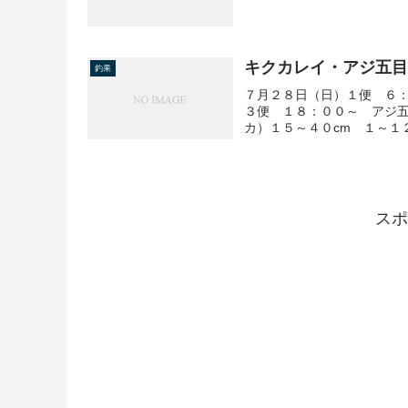
キクカレイ・アジ五
釣果
７月２８日（日）１便 ６：
３便 １８：００～ アジ五
カ）１５～４０cm １～１
スポ