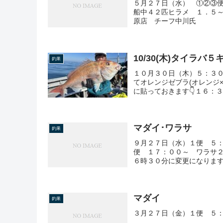
５月２７日（水） ①②③
船中４２匹ヒラメ １．５
原店 チーフ中川氏
10/30(木)タイラバ
釣果
１０月３０日（木）５：３０〜
てオレンジゼブラ(オレンジ
に貼っておきます👇１６：３
マダイ･ワラサ
釣果
９月２７日（水）１便 ５：
便 １７：００～ ワラサ２
６時３０分に変更になりま
マダイ
釣果
３月２７日（金）１便 ５：