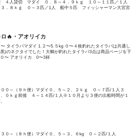
便 ４人貸切 マダイ ０．８～４．９ｋｇ １０～１１匹／１人
～３．８ｋｇ ０～３匹／1人 船中５匹 フィッシャーマン大宮宮
５キロ🔥・アオリイカ
 タイラバマダイ 1.２〜5.５kg ０〜４枚釣れたタイラバは共通し
×黒)のネクタイでした！大鯛が釣れたタイラバ3点は商品ページを下
０〜 アオリイカ 0〜3杯
００～（９ｈ便）マダイ０、５～２、２ｋｇ ０～７匹/１人３
、０ｋｇ前後 ４～１４匹/１人※１０月より３便の出船時間が１
す。
３０～（８ｈ便）マダイ０、５～３、６kg ０～２匹/１人