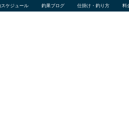
約スケジュール
釣果ブログ
仕掛け・釣り方
料