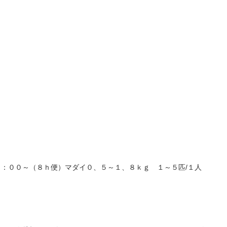
：００～（８ｈ便）マダイ０、５～１、８ｋｇ １～５匹/１人