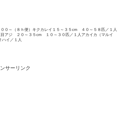
目
００～（８ｈ便）キクカレイ１５～３５cm ４０～５８匹／１人
目アジ ２０～３５cm １０～３０匹／１人アカイカ（マルイ
２ハイ／１人
ンサーリンク