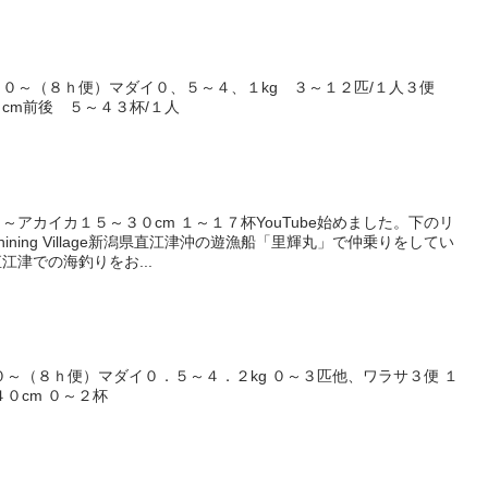
０～（８ｈ便）マダイ０、５～４、１kg ３～１２匹/１人３便
cm前後 ５～４３杯/１人
アカイカ１５～３０cm １～１７杯YouTube始めました。下のリ
ning Village新潟県直江津沖の遊漁船「里輝丸」で仲乗りをしてい
津での海釣りをお...
０～（８ｈ便）マダイ０．５～４．２kg ０～３匹他、ワラサ３便 １
０cm ０～２杯