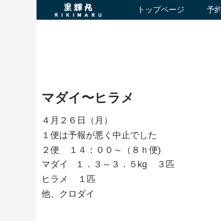
トップページ
予
マダイ〜ヒラメ
４月２６日（月）
１便は予報が悪く中止でした
２便 １４：００～（８ｈ便)
マダイ １．３～３．５kg ３匹
ヒラメ １匹
他、クロダイ