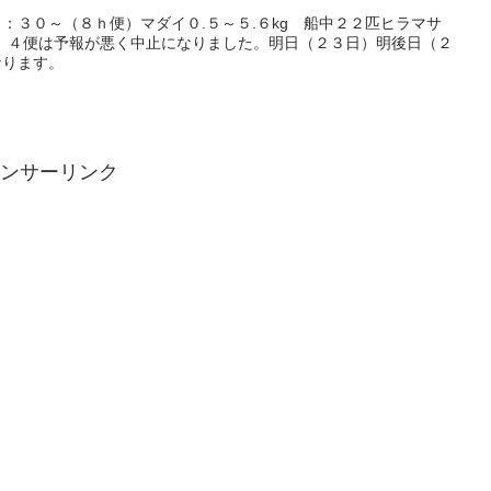
：３０～（８ｈ便）マダイ０.５～５.６kg 船中２２匹ヒラマサ
便、４便は予報が悪く中止になりました。明日（２３日）明後日（２
なります。
ンサーリンク