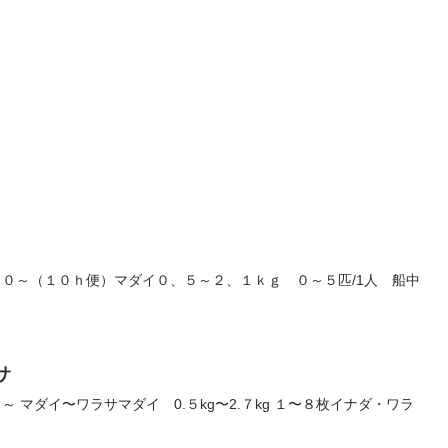
０～（１０ｈ便）マダイ０、５～２、１ｋｇ ０～５匹/1人 船中
サ
 マダイ〜ワラサマダイ 0.５kg〜2.７kg １〜８枚イナダ・ワラ