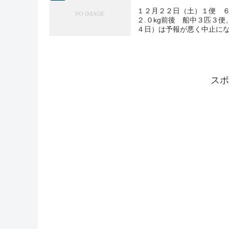
１２月２２日（土）１便 ６
２.０kg前後 船中３匹３
４日）は予報が悪く中止に
スポ