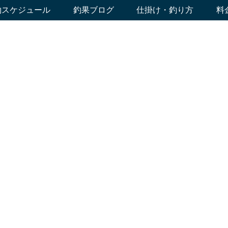
約スケジュール
釣果ブログ
仕掛け・釣り方
料