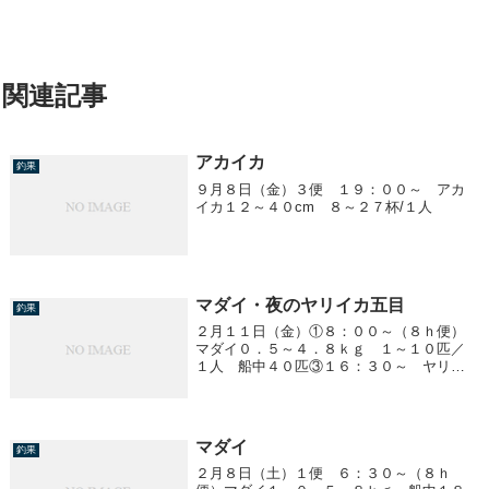
関連記事
アカイカ
釣果
９月８日（金）３便 １９：００～ アカ
イカ１２～４０cm ８～２７杯/１人
マダイ・夜のヤリイカ五目
釣果
２月１１日（金）①８：００～（８ｈ便）
マダイ０．５～４．８ｋｇ １～１０匹／
１人 船中４０匹③１６：３０～ ヤリイ
カ五目ヤリイカ ３０ｃｍ前後 ０～１２
ハイ／１人アジ ３５ｃｍ前後 ０～５匹
／1人
マダイ
釣果
２月８日（土）１便 ６：３０～（８ｈ