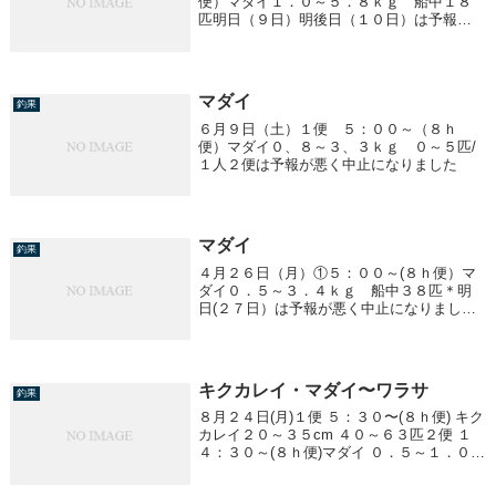
便）マダイ１．０～５．８ｋｇ 船中１８
匹明日（９日）明後日（１０日）は予報が
悪く中止になります。
マダイ
釣果
６月９日（土）１便 ５：００～（８ｈ
便）マダイ０、８～３、３ｋｇ ０～５匹/
１人２便は予報が悪く中止になりました
マダイ
釣果
４月２６日（月）①５：００～(８ｈ便）マ
ダイ０．５～３．４ｋｇ 船中３８匹＊明
日(２７日）は予報が悪く中止になりまし
た。
キクカレイ・マダイ〜ワラサ
釣果
８月２４日(月)１便 ５：３０〜(８ｈ便) キク
カレイ２０～３５cm ４０～６３匹２便 １
４：３０～(８ｈ便)マダイ ０．５～１．０
kg 船中２匹ワラサ ２．０kg前後 ２～１５
匹