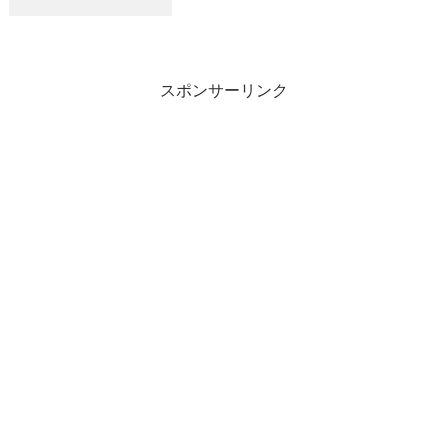
０kg 船中３０匹風強く早上がりしまし
た。４便は風強く中止になりました。
スポンサーリンク