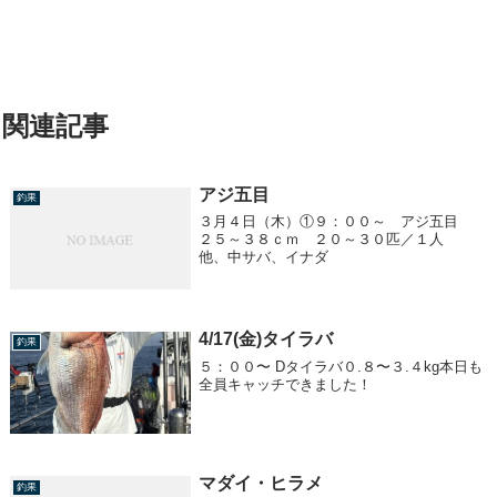
関連記事
アジ五目
釣果
３月４日（木）①９：００～ アジ五目
２５～３８ｃｍ ２０～３０匹／１人
他、中サバ、イナダ
4/17(金)タイラバ
釣果
５：００〜 Dタイラバ０.８〜３.４kg本日も
全員キャッチできました！
マダイ・ヒラメ
釣果