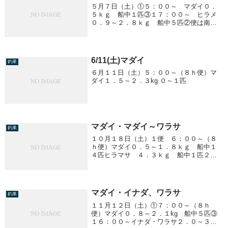
５月７日（土）①５：００～ マダイ０．
５ｋｇ 船中１匹③１７：００～ ヒラメ
０．９～２．８ｋｇ 船中５匹②便は南風
強く中止になりました。明日（８日）は予
報が悪く中止になります。
6/11(土)マダイ
釣果
６月１１日（土）５：００～（８ｈ便）マ
ダイ１．５～２．３kg ０～１匹
マダイ・マダイ～ワラサ
釣果
１０月１８日（土）１便 ６：００～（８
ｈ便）マダイ０．５～１．８ｋｇ 船中１
４匹ヒラマサ ４．３ｋｇ 船中１匹２
便 １４：３０～（８ｈ便）マダイ～ワラ
サマダイ ０．５ｋｇ前後 船中５匹ワラ
サ ２．０～３．０ｋｇ 船中３８匹
マダイ・イナダ、ワラサ
釣果
１１月１２日（土）①７：００～（８ｈ
便）マダイ０．８～２．１kg 船中５匹③
１６：００～イナダ・ワラサ２．０～３．