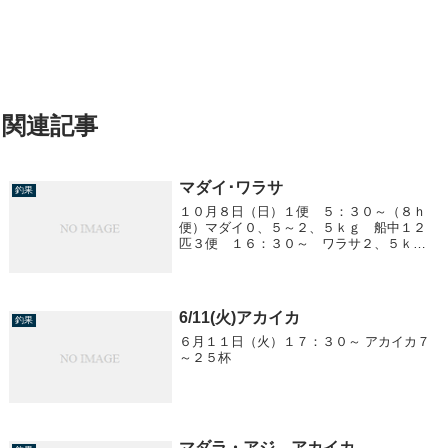
関連記事
マダイ･ワラサ
釣果
１０月８日（日）１便 ５：３０～（８ｈ
便）マダイ０、５～２、５ｋｇ 船中１２
匹３便 １６：３０～ ワラサ２、５ｋｇ
前後 ２～１５匹/１人
6/11(火)アカイカ
釣果
６月１１日（火）１７：３０～ アカイカ７
～２５杯
マダラ・アジ、アカイカ