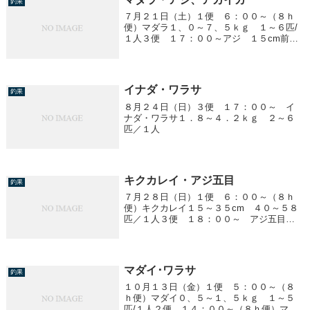
釣果
７月２１日（土）１便 ６：００～（８ｈ
便）マダラ１、０～７、５ｋｇ １～６匹/
１人３便 １７：００～アジ １５cm前
後 ～２０匹/１人アカイカ １０～１５
cm ～２杯/１人４便 ２３：００～ ア
ジ ２０cm前後 ～７０匹/１人アカイカ釣
れま...
イナダ・ワラサ
釣果
８月２４日（日）３便 １７：００～ イ
ナダ・ワラサ１．８～４．２ｋｇ ２～６
匹／１人
キクカレイ・アジ五目
釣果
７月２８日（日）１便 ６：００～（８ｈ
便）キクカレイ１５～３５cm ４０～５８
匹／１人３便 １８：００～ アジ五目ア
ジ ２０～３５cm １０～３０匹／１人ア
カイカ（マルイカ）１５～４０cm １～１
２ハイ／１人
マダイ･ワラサ
釣果
１０月１３日（金）１便 ５：００～（８
ｈ便）マダイ０、５～１、５ｋｇ １～５
匹/１人２便 １４：００～（８ｈ便）マダ