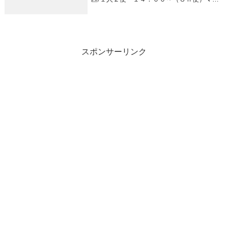
イ 手のひらサイズのみワラサ ２、５ｋ
ｇ前後 ２～５匹/１人
スポンサーリンク