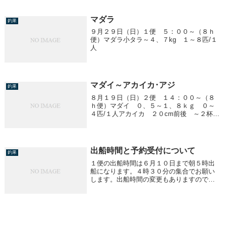
マダラ
釣果
９月２９日（日）１便 ５：００～（８ｈ
便）マダラ小タラ～４、７kg １～８匹/１
人
マダイ～アカイカ･アジ
釣果
８月１９日（日）２便 １４：００～（８
ｈ便）マダイ ０、５～１、８ｋｇ ０～
４匹/１人アカイカ ２０cm前後 ～２杯/
１人アジ ２０cm前後 ～２０匹/１人
出船時間と予約受付について
釣果
１便の出船時間は６月１０日まで朝５時出
船になります。４時３０分の集合でお願い
します。出船時間の変更もありますので予
約表での確認、電話での確認、お願いしま
す。今まで御予約は３ヶ月先まで受付して
いましたが、来月より２ヶ月先までとしま
す。御了承御...