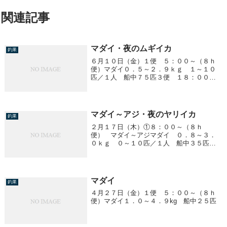
関連記事
マダイ・夜のムギイカ
釣果
６月１０日（金）１便 ５：００～（８ｈ
便）マダイ０．５～２．９ｋｇ １～１０
匹／１人 船中７５匹３便 １８：００
～ ムギイカ胴２０ｃｍ前後 １～２３杯
／１人イルカに囲まれ撃沈！！
マダイ～アジ・夜のヤリイカ
釣果
２月１７日（木）①８：００～（８ｈ
便） マダイ～アジマダイ ０．８～３．
０ｋｇ ０～１０匹／１人 船中３５匹ア
ジ ３５ｃｍ前後 １０匹前後／１人③１
６：３０～ ヤリイカ２０～４０ｃｍ ９
～２２ハイ／１人明日（１８日）は天候悪
く中止です。土曜...
マダイ
釣果
４月２７日（金）１便 ５：００～（８ｈ
便）マダイ１．０～４．９kg 船中２５匹