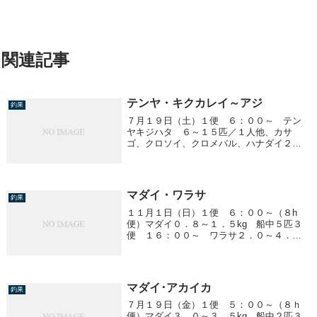
関連記事
テンヤ・キクカレイ～アジ
釣果
７月１９日（土）１便 ６：００～ テン
ヤキジハタ ６～１５匹／１人他、カサ
ゴ、クロソイ、クロメバル、ハナダイ２
便 １３：００～ （１０ｈ便）キクカレ
イ ２０～３５ｃｍ ３～１６匹／１人ア
ジ ２０～３０ｃｍ ２～１５匹／１人
マダイ・ワラサ
釣果
１１月１日（日）１便 ６：００～（８h
便）マダイ０．８～１．５kg 船中５匹３
便 １６：００～ ワラサ２．０～４．８
ｋｇ 船中３３匹８００g前後のイナダ 多
数！！
マダイ･アカイカ
釣果
７月１９日（金）１便 ５：００～（８ｈ
便）マダイ３、０～３、５kg 船中２匹３