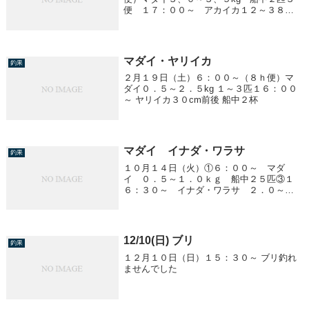
便 １７：００～ アカイカ１２～３８
cm ３～１９杯/１人４便 ２３：００～
アカイカ１５～３５cm ０～８杯/１人
マダイ・ヤリイカ
釣果
２月１９日（土）６：００～（８ｈ便）マ
ダイ０．５～２．５kg １～３匹１６：００
～ ヤリイカ３０cm前後 船中２杯
マダイ イナダ・ワラサ
釣果
１０月１４日（火）①６：００～ マダ
イ ０．５～１．０ｋｇ 船中２５匹③１
６：３０～ イナダ・ワラサ ２．０～
２．５ｋｇ前後 船中１０匹
12/10(日) ブリ
釣果
１２月１０日（日）１５：３０～ ブリ釣れ
ませんでした