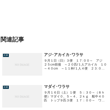
関連記事
アジ･アカイカ･ワラサ
釣果
９月１日（日）３便 １７:００～ アジ
２５cm前後 ～２０匹/１人アカイカ １０
～４０cm ～１１杯/１人４便 ２３:００
～ ワラサ２、０kg前後 ５匹～クーラー
満杯
マダイ･ワラサ
釣果
９月１６日（土）１便 ５：３０～（８ｈ
便）マダイ０、５～４、２ｋｇ 船中４０
匹 トップ９匹３便 １７：００～ ワラ
サ２、０ｋｇ前後 船中３匹反応無く全く
ダメでした！明日１７日、明後日１８日は