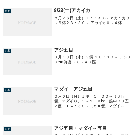
予報が悪く中止になります
8/23(土)アカイカ
釣果
８月２３日（土）１７：３０～ アカイカ０
～６杯２３：３０～ アカイカ０～４杯
アジ五目
釣果
３月１８日（木）３便 １６：３０～ アジ３
０cm前後 ２０～４０匹
マダイ・アジ五目
釣果
６月６日（月）１便 ５：００～（８ｈ
便）マダイ０、５～１、９kg 船中２３匹
２便 １４：３０～（８ｈ便）マダイ～ア
ジ五目マダイ ０、６～３、０kg 船中２
２匹アジ ２５cm前後 ～２０匹／１人
他、サバ４便 ２３：００～ アジ五目２
０～３５c...
アジ五目・マダイ～五目
釣果