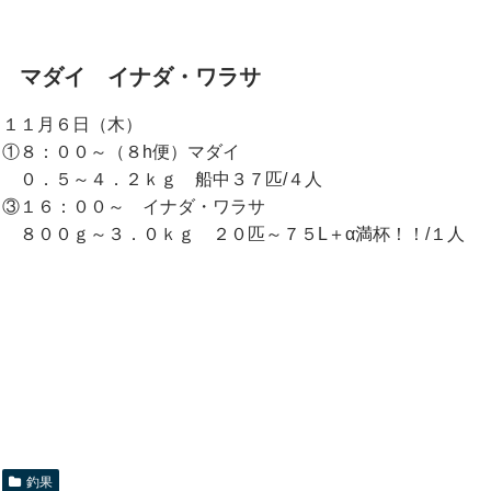
マダイ イナダ・ワラサ
１１月６日（木）
①８：００～（８h便）マダイ
０．５～４．２ｋｇ 船中３７匹/４人
③１６：００～ イナダ・ワラサ
８００ｇ～３．０ｋｇ ２０匹～７５L＋α満杯！！/１人
釣果