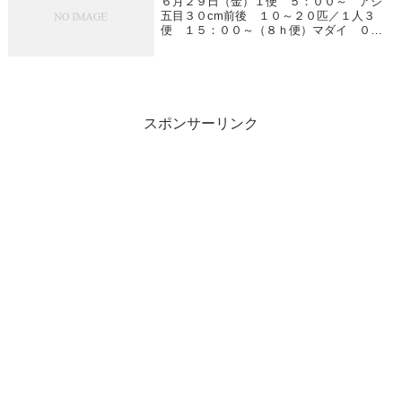
６月２９日（金）１便 ５：００～ アジ
五目３０cm前後 １０～２０匹／１人３
便 １５：００～（８ｈ便）マダイ ０．
８～３．３kg 船中９匹アジ、ヒラメ、ワ
ラサ
スポンサーリンク