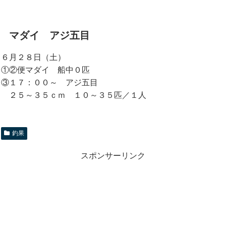
マダイ アジ五目
６月２８日（土）
①②便マダイ 船中０匹
③１７：００～ アジ五目
２５～３５ｃｍ １０～３５匹／１人
釣果
スポンサーリンク