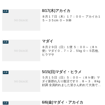
8/17(木)アカイカ
釣果
８月１７日（木）１７：００～ アカイカ１
５～３５cm ０～９杯
マダイ
釣果
８月２９日（日）１便 ５：００～（８ｈ
便）マダイ０．７～２．５kg ０～５匹他、
ヒラマサ
5/15(日)マダイ・ヒラメ
釣果
５月１５日（日）５：００～（８ｈ便）マ
ダイ新群れ入り復活です０．８～３．８kg
好調 全員釣れました皆さん釣れて大漁でし
た１４：００～（８ｈ便）マダイ ０．８～
４．０kg 好調 全員釣れましたヒラメ １．
０～６．５kg 船中１０匹
6/6(金)マダイ・アカイカ
釣果