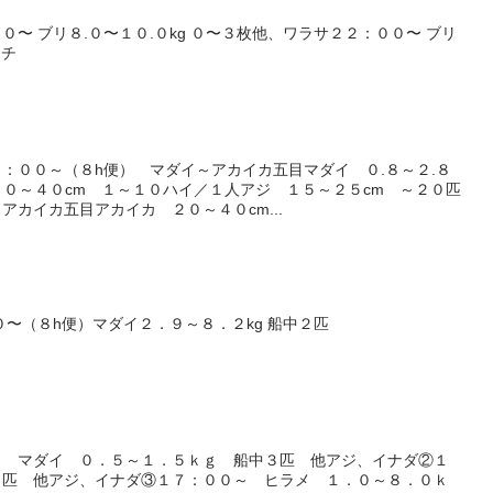
〜 ブリ８.０〜１０.０kg ０〜３枚他、ワラサ２２：００〜 ブリ
ッチ
目
：００～（８h便） マダイ～アカイカ五目マダイ ０.８～２.８
２０～４０cm １～１０ハイ／１人アジ １５～２５cm ～２０匹
アカイカ五目アカイカ ２０～４０cm...
０〜（８h便）マダイ２．９～８．２kg 船中２匹
～ マダイ ０．５～１．５ｋｇ 船中３匹 他アジ、イナダ②１
０匹 他アジ、イナダ③１７：００～ ヒラメ １．０～８．０ｋ