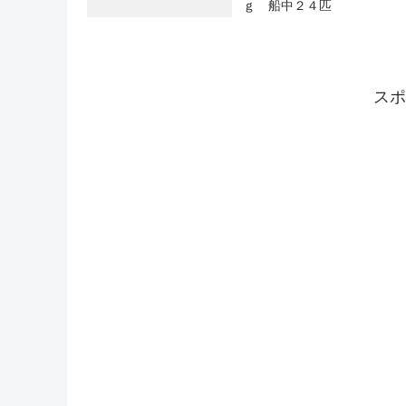
ｇ 船中２４匹
スポ