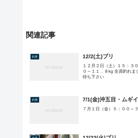
関連記事
12/2(土)ブリ
釣果
１２月２日（土）１５：３０
０～１１．８kg 全員釣れ
待ち下さい
7/1(金)沖五目・ムギ
釣果
７月１日（金）５：００～ 
12/22(火)ブリ