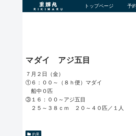
トップページ
予
マダイ アジ五目
７月２日（金）
①６：００～（８ｈ便）マダイ
船中０匹
③１６：００～アジ五目
２５～３８ｃｍ ２０～４０匹／１人
釣果