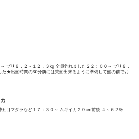
～ ブリ８．２～１２．３kg 全員釣れました２２：００～ ブリ８．
ました★出船時間の30分前には乗船出来るように準備して船の前でお
イカ
沖五目マダラなど１７：３０～ ムギイカ２０cm前後 ４～６２杯