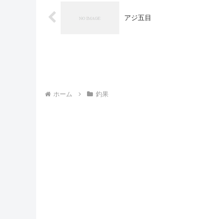
アジ五目
ホーム
釣果