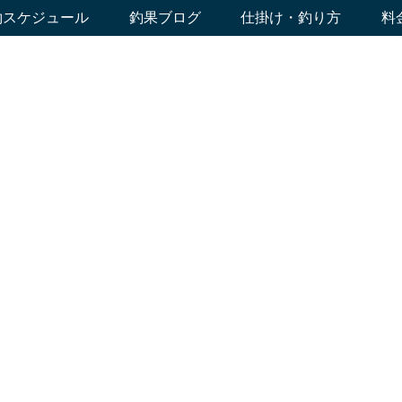
約スケジュール
釣果ブログ
仕掛け・釣り方
料