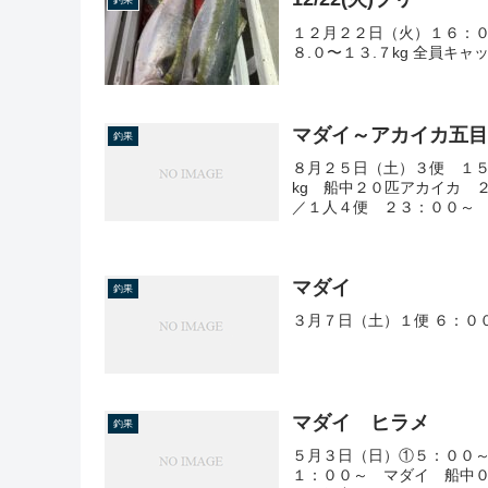
釣果
１２月２２日（火）１６：００
８.０〜１３.７kg 全員キャ
マダイ～アカイカ五
釣果
８月２５日（土）３便 １５
kg 船中２０匹アカイカ 
／１人４便 ２３：００～ 
マダイ
釣果
３月７日（土）１便 ６：０
マダイ ヒラメ
釣果
５月３日（日）①５：００
１：００～ マダイ 船中