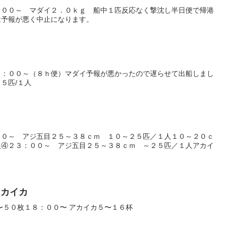
：００～ マダイ２．０ｋｇ 船中１匹反応なく撃沈し半日便で帰港
は予報が悪く中止になります。
１：００～（８ｈ便）マダイ予報が悪かったので遅らせて出船しまし
５匹/１人
００～ アジ五目２５～３８ｃｍ １０～２５匹／１人１０～２０ｃ
人④２３：００～ アジ五目２５～３８ｃｍ ～２５匹／１人アカイ
アカイカ
〜５０枚１８：００〜 アカイカ５〜１６杯