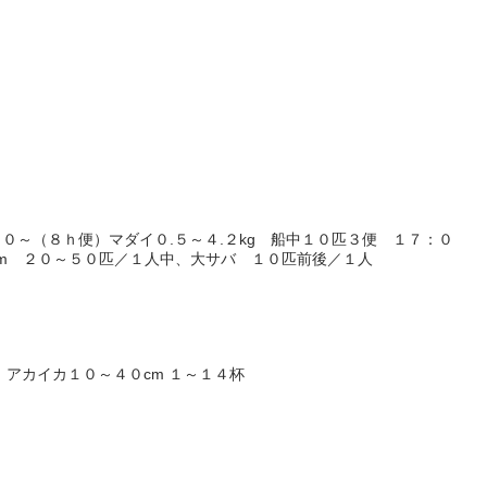
０～（８ｈ便）マダイ０.５～４.２kg 船中１０匹３便 １７：０
m ２０～５０匹／１人中、大サバ １０匹前後／１人
 アカイカ１０～４０cm １～１４杯