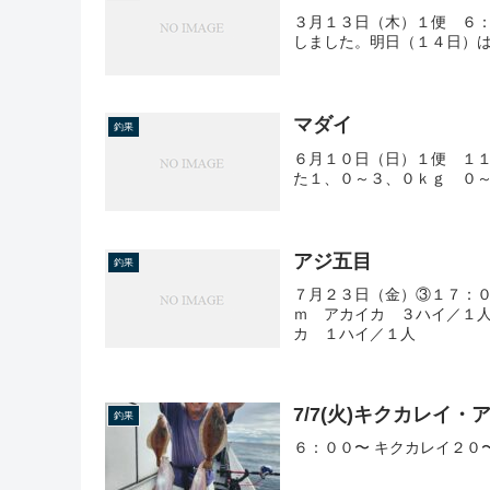
３月１３日（木）１便 ６
しました。明日（１４日）
マダイ
釣果
６月１０日（日）１便 １
た１、０～３、０ｋｇ ０～
アジ五目
釣果
７月２３日（金）③１７：
ｍ アカイカ ３ハイ／１
カ １ハイ／１人
7/7(火)キクカレイ・
釣果
６：００〜 キクカレイ２０