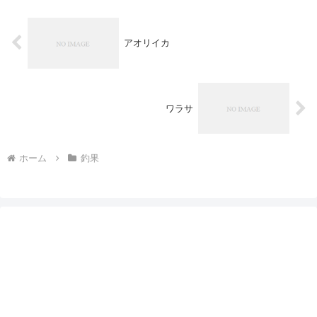
アオリイカ
ワラサ
ホーム
釣果