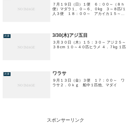
７月１９日（日）１便 ６：００～（８ｈ
便）マダラ１、０～６、０kg ３～８匹/１
人３便 １８：００～ アカイカ１５～３
５cm ０～３杯/１人
3/30(木)アジ五目
釣果
３月３０日（木）１５：３０～ アジ２５～
３８cm １０～４０匹ヒラメ ４．７kg １匹
ワラサ
釣果
９月１３日（金）３便 １７：００～ ワ
ラサ２．０ｋｇ 船中１匹他、マダイ
スポンサーリンク