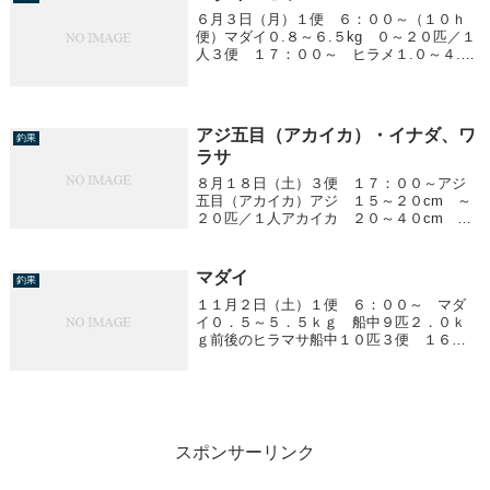
６月３日（月）１便 ６：００～（１０ｈ
便）マダイ０.８～６.５kg ０～２０匹／１
人３便 １７：００～ ヒラメ１.０～４.０
kg 船中２０匹
アジ五目（アカイカ）・イナダ、ワ
釣果
ラサ
８月１８日（土）３便 １７：００～アジ
五目（アカイカ）アジ １５～２０cm ～
２０匹／１人アカイカ ２０～４０cm １
～１９ハイ／１人４便 ２３：００～ イ
ナダ・ワラサ２.０kg前後 船中８０匹
マダイ
釣果
１１月２日（土）１便 ６：００～ マダ
イ０．５～５．５ｋｇ 船中９匹２．０ｋ
ｇ前後のヒラマサ船中１０匹３便 １６：
００～ ワラサ２．５ｋｇ前後 ３～２０
匹／１人 船中７８匹４便 ２２：００
～ ワラサ２．５ｋｇ前後 船中１０匹８
００ｇ前後のイ...
スポンサーリンク