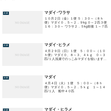
マダイ･ワラサ
釣果
１０月２日（金）１便 ５：３０～（８ｈ
便）マダイ０．５～２．９kg ０～２匹３便
１６：３０～ ワラサ２．５kg前後 １～７匹
マダイ･ヒラメ
釣果
４月２９日（日）１便 ５：００～（１０
ｈ便）マダイ０、８～３、４ｋｇ ０～３
匹/１人浅瀬でのっこみマダイを狙いますの
でハリス５号以上でお願いします３便 １
７：００～ ヒラメ１、０～８、２ｋｇ
船中１９匹スズキ ３、０～４、７ｋｇ
船中２匹
マダイ
釣果
４月４日（火）１便 ５：００～（８ｈ
便）マダイ０．５～２．５ｋｇ １～１４
匹/１人 船中４０匹
マダイ・ヒラメ
釣果