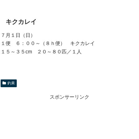
キクカレイ
７月１日（日）
１便 ６：００～（８ｈ便） キクカレイ
１５～３５cm ２０～８０匹／１人
釣果
スポンサーリンク