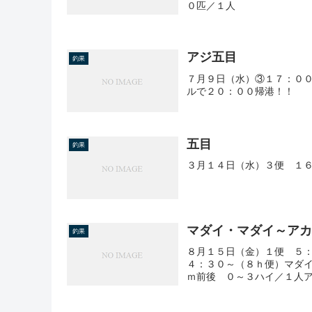
０匹／１人
アジ五目
釣果
７月９日（水）③１７：００
ルで２０：００帰港！！
五目
釣果
３月１４日（水）３便 １
マダイ・マダイ～ア
釣果
８月１５日（金）１便 ５
４：３０～（８ｈ便）マダ
ｍ前後 ０～３ハイ／１人