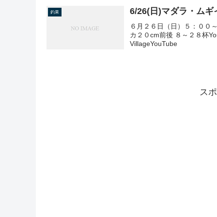
6/26(日)マダラ・ム
釣果
６月２６日（日）５：００～
カ２０cm前後 ８～２８杯Yo
VillageYouTube
スポ