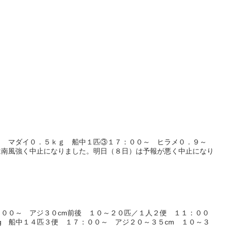
～ マダイ０．５ｋｇ 船中１匹③１７：００～ ヒラメ０．９～
は南風強く中止になりました。明日（８日）は予報が悪く中止になり
００～ アジ３０cm前後 １０～２０匹／１人２便 １１：００
g 船中１４匹３便 １７：００～ アジ２０～３５cm １０～３