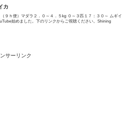
ギイカ
（９ｈ便）マダラ２．０～４．５kg ０～３匹１７：３０～ ムギイ
uTube始めました。下のリンクからご視聴ください。Shining
ンサーリンク