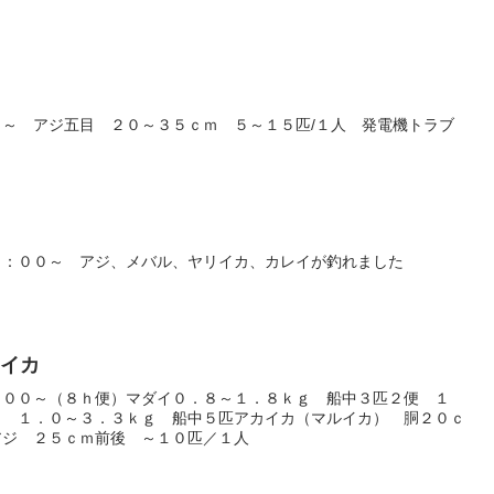
～ アジ五目 ２０～３５ｃｍ ５～１５匹/１人 発電機トラブ
６：００～ アジ、メバル、ヤリイカ、カレイが釣れました
カイカ
：００～（８ｈ便）マダイ０．８～１．８ｋｇ 船中３匹２便 １
イ １．０～３．３ｋｇ 船中５匹アカイカ（マルイカ） 胴２０ｃ
アジ ２５ｃｍ前後 ～１０匹／１人