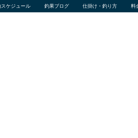
約スケジュール
釣果ブログ
仕掛け・釣り方
料