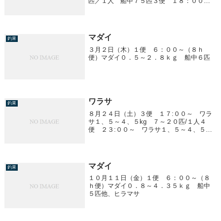
匹／１人 船中７５匹３便 １８：００
～ ムギイカ胴２０ｃｍ前後 １～２３杯
／１人イルカに囲まれ撃沈！！
マダイ
釣果
３月２日（木）１便 ６：００～（８ｈ
便）マダイ０．５～２．８ｋｇ 船中６匹
ワラサ
釣果
８月２４日（土）３便 １７:００～ ワラ
サ１、５～４、５kg ７～２０匹/１人４
便 ２３:００～ ワラサ１、５～４、５
kg クーラー満杯‼️２時に早上がりしました
型が良かったです（３～４kg）
マダイ
釣果
１０月１１日（金）１便 ６：００～（８
ｈ便）マダイ０．８～４．３５ｋｇ 船中
５匹他、ヒラマサ