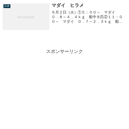
マダイ ヒラメ
釣果
６月２日（火）①５：００～ マダイ
０．８～４．４ｋｇ 船中８匹②１１：０
０～ マダイ ０．７～２．３ｋｇ 船中
５匹③１７：００～ ヒラメ ２．４～
３．３ｋｇ 船中３匹
スポンサーリンク