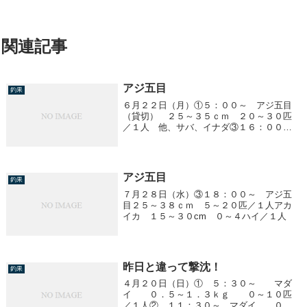
関連記事
アジ五目
釣果
６月２２日（月）①５：００～ アジ五目
（貸切） ２５～３５ｃｍ ２０～３０匹
／１人 他、サバ、イナダ③１６：００
～ アジ五目 ２５～４０ｃｍ ３０～６
０匹／１人 他、サバ明日（２３日）は予
報が悪く中止になりました。
アジ五目
釣果
７月２８日（水）③１８：００～ アジ五
目２５～３８ｃｍ ５～２０匹／１人アカ
イカ １５～３０cm ０～４ハイ／１人
昨日と違って撃沈！
釣果
４月２０日（日）① ５：３０～ マダ
イ ０．５～１．３ｋｇ ０～１０匹
／１人② １１：３０～ マダイ ０．