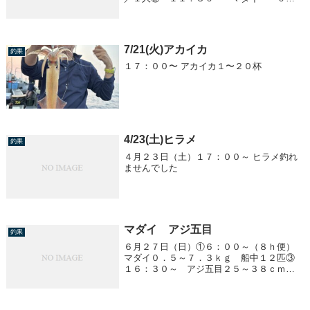
５～１．２ｋｇ ０～５匹／１人
7/21(火)アカイカ
釣果
１７：００〜 アカイカ１〜２０杯
4/23(土)ヒラメ
釣果
４月２３日（土）１７：００～ ヒラメ釣れ
ませんでした
マダイ アジ五目
釣果
６月２７日（日）①６：００～（８ｈ便）
マダイ０．５～７．３ｋｇ 船中１２匹③
１６：３０～ アジ五目２５～３８ｃｍ
２０～５０匹／１人