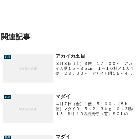
関連記事
アカイカ五目
釣果
８月８日（土）３便 １７：００～ アカ
イカ胴１５～３５cm １～１０杯／１人４
便 ２３：００～ アカイカ胴１５～４０
cm １～１５杯／1人
マダイ
釣果
４月７日（金）１便 ５：００～（８ｈ
便）マダイ０、５～２、３ｋｇ ０～３匹/
１人 船中１０匹長野県（有）ＳＯＬの皆
様 貸切ありがとうございました。
マダイ
釣果