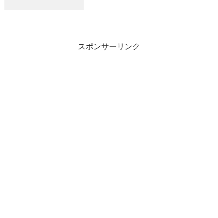
前後 ６～１３匹／１人 船中１００匹以
上４便 ２２：００～ ワラサ２．５ｋｇ
前後 １～２０匹／１人 船中１００匹以
上
スポンサーリンク