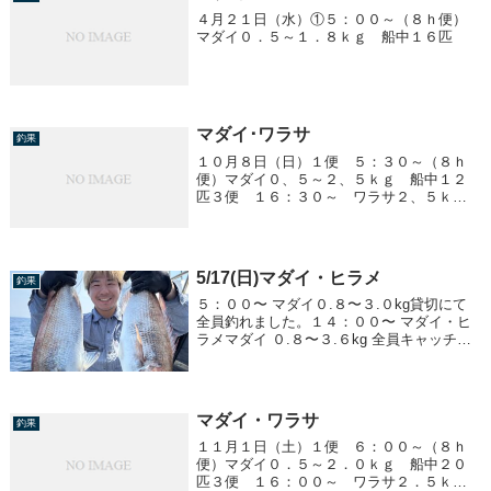
４月２１日（水）①５：００～（８ｈ便）
マダイ０．５～１．８ｋｇ 船中１６匹
マダイ･ワラサ
釣果
１０月８日（日）１便 ５：３０～（８ｈ
便）マダイ０、５～２、５ｋｇ 船中１２
匹３便 １６：３０～ ワラサ２、５ｋｇ
前後 ２～１５匹/１人
5/17(日)マダイ・ヒラメ
釣果
５：００〜 マダイ０.８〜３.０kg貸切にて
全員釣れました。１４：００〜 マダイ・ヒ
ラメマダイ ０.８〜３.６kg 全員キャッチヒ
ラメ ２.０〜５.５kg２２：３０〜 ヒラメ２.
０〜７.８kg全員キャッチ。マダイ、青物が
大漁でクーラー満タン...
マダイ・ワラサ
釣果
１１月１日（土）１便 ６：００～（８ｈ
便）マダイ０．５～２．０ｋｇ 船中２０
匹３便 １６：００～ ワラサ２．５ｋｇ