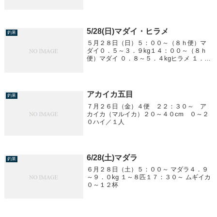
～３５cm ７～２５匹／１人
5/28(日)マダイ・ヒラメ
釣果
５月２８日（日）５：００～（８ｈ便）マ
ダイ０．５～３．９kg１４：００～（８ｈ
便）マダイ ０．８～５．４kgヒラメ １．２
～２．２kg ７匹
アカイカ五目
釣果
７月２６日（金）４便 ２２：３０～ ア
カイカ（マルイカ）２０～４０cm ０～２
０ハイ／１人
6/28(土)マダラ
釣果
６月２８日（土）５：００～ マダラ４．９
～９．０kg １～８匹１７：３０～ ムギイカ
０～１２杯