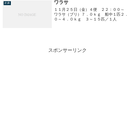
ワラサ
釣果
１１月２５日（金）４便 ２２：００～
ワラサ（ブリ）７．０ｋｇ 船中１匹２．
０～４．０ｋｇ ３～１５匹／１人
スポンサーリンク