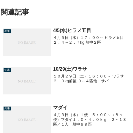
関連記事
4/5(水)ヒラメ五目
釣果
４月５日（水）１７：００～ ヒラメ五目
２．４～２．７kg 船中２匹
10/29(土)ワラサ
釣果
１０月２９日（土）１６：００～ ワラサ
２．０kg前後 ０～４匹他、サバ
マダイ
釣果
４月３日（水）１便 ５：００～（８ｈ
便）マダイ１．０～４．０ｋｇ ２～１３
匹／１人 船中９９匹