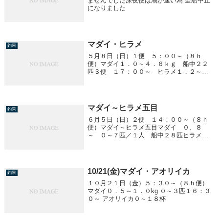
ませんでした深夜便は潮が速い為 全船中止
になりました
マダイ・ヒラメ
釣果
５月８日（日）１便 ５：００～（８ｈ
便）マダイ１．０～４．６ｋｇ 船中２２
匹３便 １７：００～ ヒラメ１．２～
２．８ｋｇ 船中１４匹
マダイ～ヒラメ五目
釣果
６月５日（日）２便 １４：００～（８ｈ
便）マダイ～ヒラメ五目マダイ ０、８
～ ０～７匹／１人 船中２８匹ヒラメ
０．８ｋｇ １匹他、アジ２５ｃｍ前後
～３０匹／１人
10/21(金)マダイ・アオリイカ
釣果
１０月２１日（金）５：３０～（８ｈ便）
マダイ０．５～１．０kg ０～３匹１６：３
０～ アオリイカ０～１８杯