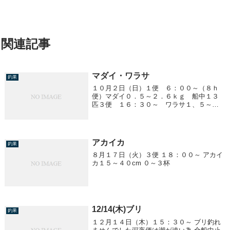
関連記事
マダイ・ワラサ
釣果
１０月２日（日）１便 ６：００～（８ｈ
便）マダイ０．５～２．６ｋｇ 船中１３
匹３便 １６：３０～ ワラサ１、５～
３、５ｋｇ ０～１０匹/1人４便 ２２：３
０～ ワラサ２、０～４、０ｋｇ １０～
３０匹/１人クーラー満杯！
アカイカ
釣果
８月１７日（火）３便 １８：００～ アカイ
カ１５～４０cm ０～３杯
12/14(木)ブリ
釣果
１２月１４日（木）１５：３０～ ブリ釣れ