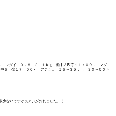
～ マダイ ０．８～２．１ｋｇ 船中３匹②１１：００～ マダ
船中５匹③１７：００～ アジ五目 ２５～３５ｃｍ ３０～５０匹
数少ないですが良アジが釣れました。く