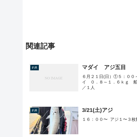
関連記事
マダイ アジ五目
釣果
６月２１日(日）①５：００
イ ０．８～１．６ｋｇ 
／１人
3/21(土)アジ
釣果
１６：００〜 アジ１〜３枚