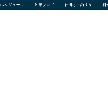
約スケジュール
釣果ブログ
仕掛け・釣り方
料