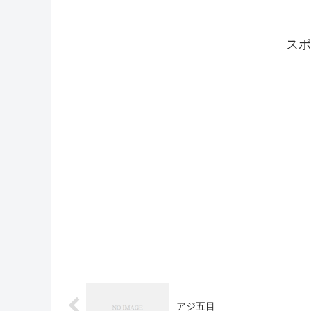
スポ
アジ五目