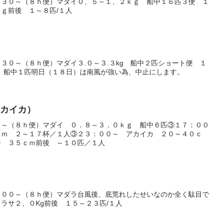
：３０～（８ｈ便）マダイ０、５～１、２ｋｇ 船中１６匹３便 １
ｇ前後 １～８匹/１人
３０～（８ｈ便）マダイ３.０～３.３kg 船中２匹ショート便 １
g 船中１匹明日（１８日）は南風が強い為、中止にします。
アカイカ）
０～（８ｈ便）マダイ ０．８～３．０ｋｇ 船中６匹③１７：００
ｃｍ ２～１７杯／１人③２３：００～ アカイカ ２０～４０ｃ
ジ ３５ｃｍ前後 ～１０匹／１人
：００～（８ｈ便）マダラ台風後、底荒れしたせいなのか全く駄目で
ラサ２、０Kg前後 １５～２３匹/１人