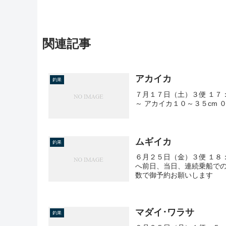
関連記事
アカイカ
釣果
７月１７日（土）３便 １７
～ アカイカ１０～３５cm 
ムギイカ
釣果
６月２５日（金）３便 １８
へ前日、当日、連続乗船で
数で御予約お願いします
マダイ･ワラサ
釣果