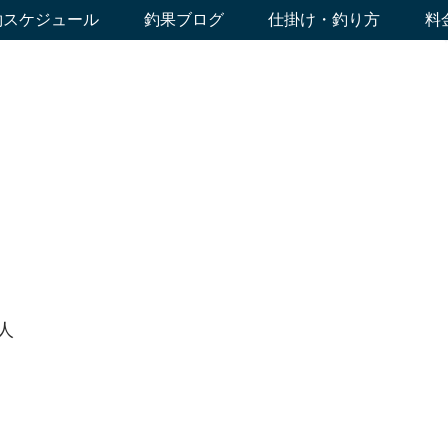
約スケジュール
釣果ブログ
仕掛け・釣り方
料
人