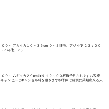
：００～ アカイカ１０～３５cm ０～３杯他、アジ４便 ２３：００
０～５杯他、アジ
：００～ ムギイカ２０cm前後 １２～９０杯御予約されますお客様
のキャンセルはキャンセル料を頂きます御予約は確実に乗船出来る人