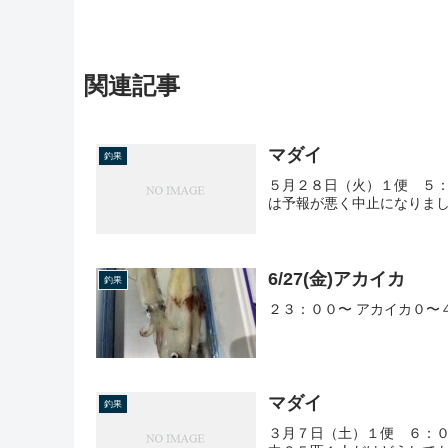
関連記事
マダイ
釣果
５月２８日（火）１便 ５：
は予報が悪く中止になりま
6/27(金)アカイカ
釣果
２３：００〜 アカイカ０〜
マダイ
釣果
３月７日（土）１便 ６：