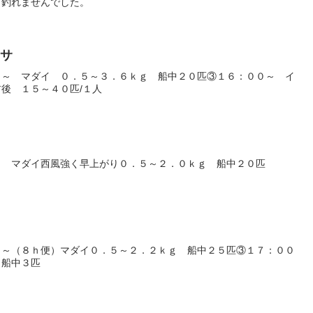
も釣れませんでした。
ラサ
０～ マダイ ０．５～３．６ｋｇ 船中２０匹③１６：００～ イ
後 １５～４０匹/１人
～ マダイ西風強く早上がり０．５～２．０ｋｇ 船中２０匹
０～（８ｈ便）マダイ０．５～２．２ｋｇ 船中２５匹③１７：００
 船中３匹