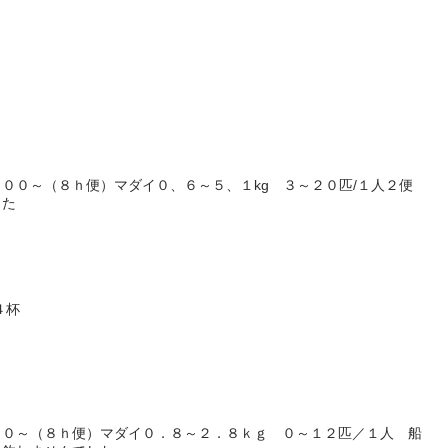
００～（８ｈ便）マダイ０、６～５、１kg ３～２０匹/１人２便
した
４杯
００～（８ｈ便）マダイ０．８～２．８ｋｇ ０～１２匹／１人 船