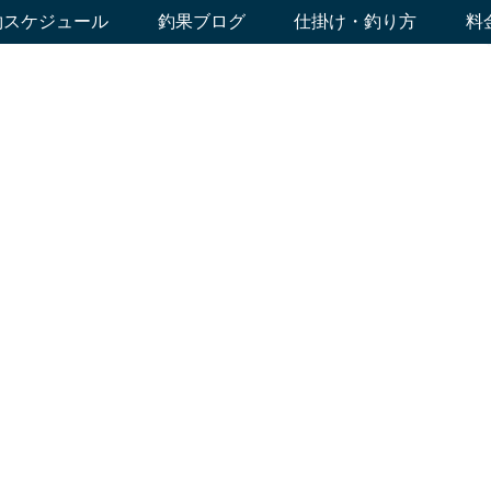
約スケジュール
釣果ブログ
仕掛け・釣り方
料