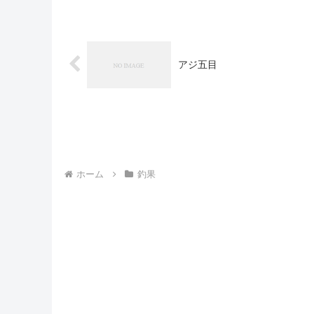
アジ五目
ホーム
釣果