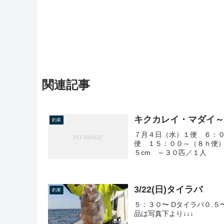
関連記事
キクカレイ・マダイ
釣果
７月４日（水）１便 ６：０
便 １５：００～（８ｈ便）
５cm ～３０匹／１人
3/22(日)タイラバ
釣果
５：３０〜 Dタイラバ０.５
品は写真下より↓↓↓