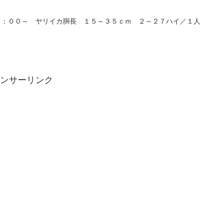
６：００～ ヤリイカ胴長 １５～３５ｃｍ ２～２７ハイ／１人
ンサーリンク