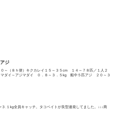
～アジ
０～（８ｈ便）キクカレイ１５～３５cm １４～７８匹／１人２
マダイ～アジマダイ ０．８～３．５kg 船中５匹アジ ２０～３
〜３.１kg全員キャッチ。タコベイトが良型連発してました。↓↓↓商