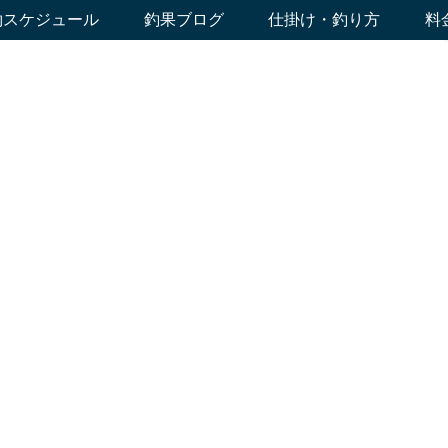
約スケジュール
釣果ブログ
仕掛け・釣り方
料