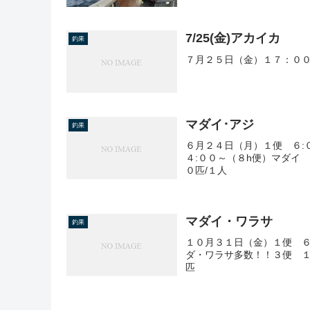
7/25(金)アカイカ
釣果
７月２５日（金）１７：００
マダイ･アジ
釣果
６月２４日（月）１便 ６:
４:００～（８h便）マダイ
０匹/１人
マダイ・ワラサ
釣果
１０月３１日（金）１便 
ダ・ワラサ多数！！３便 
匹