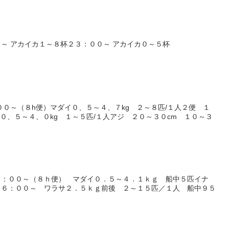
～ アカイカ１～８杯２３：００～ アカイカ０～５杯
００～（８h便）マダイ０、５～４、７kg ２～８匹/１人２便 １
 ０、５～４、０kg １～５匹/１人アジ ２０～３０cm １０～３
６：００～（８ｈ便） マダイ０．５～４．１ｋｇ 船中５匹イナ
１６：００～ ワラサ２．５ｋｇ前後 ２～１５匹／１人 船中９５