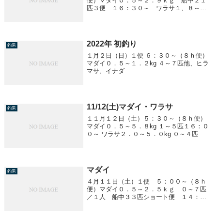
便）マダイ０．５～２．９ｋｇ 船中２１
匹３便 １６：３０～ ワラサ１、８～
３、０ｋｇ ５～２０匹/１人４便 ２２：
３０～ ワラサ２、０～４、０ｋｇ １２
～３０匹/１人クーラー満杯！
2022年 初釣り
釣果
１月２日（日）１便 ６：３０～（８ｈ便）
マダイ０．５～１．２kg ４～７匹他、ヒラ
マサ、イナダ
11/12(土)マダイ・ワラサ
釣果
１１月１２日（土）５：３０～（８ｈ便）
マダイ０．５～５．８kg １～５匹１６：０
０～ ワラサ２．０～５．０kg ０～４匹
マダイ
釣果
４月１１日（土）１便 ５：００～（８ｈ
便）マダイ０．５～２．５ｋｇ ０～７匹
／１人 船中３３匹ショート便 １４：０
０～１８：３０１．５～２．２ｋｇ ０～
４匹／１人 船中９匹