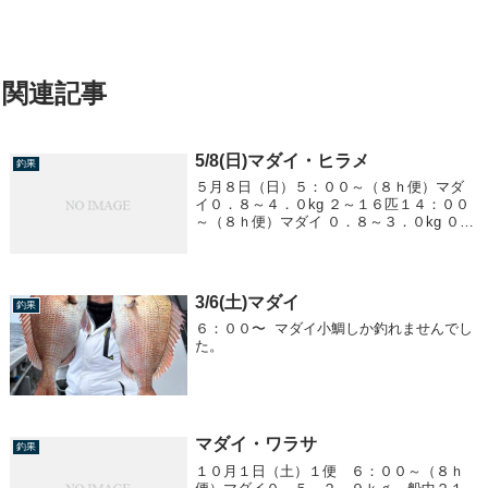
関連記事
5/8(日)マダイ・ヒラメ
釣果
５月８日（日）５：００～（８ｈ便）マダ
イ０．８～４．０kg ２～１６匹１４：００
～（８ｈ便）マダイ ０．８～３．０kg ０～
８匹ヒラメ １．０～３．９kg ０～４匹
3/6(土)マダイ
釣果
６：００〜 マダイ小鯛しか釣れませんでし
た。
マダイ・ワラサ
釣果
１０月１日（土）１便 ６：００～（８ｈ