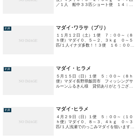
／１人 船中３３匹ショート便 １４：０
０～１８：３０１．５～２．２ｋｇ ０～
４匹／１人 船中９匹
マダイ･ワラサ（ブリ）
釣果
１１月１２日（土）１便 ７：００～（８
ｈ便）マダイ０、５～２、３ｋｇ ０～５
匹/１人イナダ多数！！３便 １６：００
～ ワラサブリ ７、５ｋｇ 船中１匹ワ
ラサ ２、５～４、５ｋｇ ０～６匹/１人
イナダ多数！！４便 ２２：００～ ワラ
サブリ ７...
マダイ・ヒラメ
釣果
５月１５日（日）１便 ５：００～（８ｈ
便）マダイ長野県飯田市 フィッシングサ
ルーンふるきん様 貸切ありがとうござい
ました。０．８～３．２ｋｇ ５～２０匹
／１人 船中１１０匹３便 １７：００
～ ヒラメ １、０～３、８kg 船中１０
匹４便 ２３...
マダイ･ヒラメ
釣果
４月２９日（日）１便 ５：００～（１０
ｈ便）マダイ０、８～３、４ｋｇ ０～３
匹/１人浅瀬でのっこみマダイを狙いますの
でハリス５号以上でお願いします３便 １
７：００～ ヒラメ１、０～８、２ｋｇ