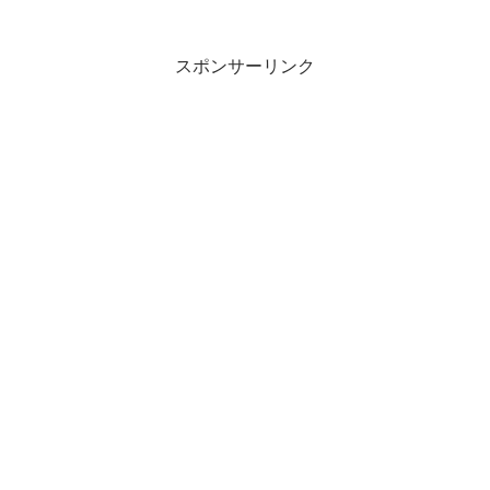
船中１９匹スズキ ３、０～４、７ｋｇ
船中２匹
スポンサーリンク