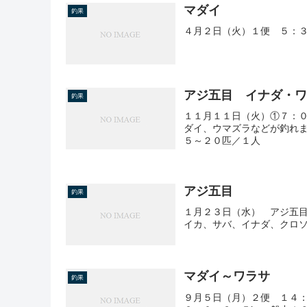
マダイ
釣果
４月２日（火）１便 ５：３
アジ五目 イナダ・
釣果
１１月１１日（火）①７：
ダイ、ウマズラなどが釣れ
５～２０匹／１人
アジ五目
釣果
１月２３日（水） アジ五
イカ、サバ、イナダ、クロ
マダイ～ワラサ
釣果
９月５日（月）２便 １４