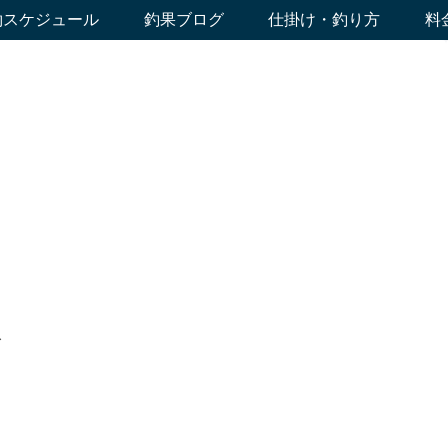
約スケジュール
釣果ブログ
仕掛け・釣り方
料
人