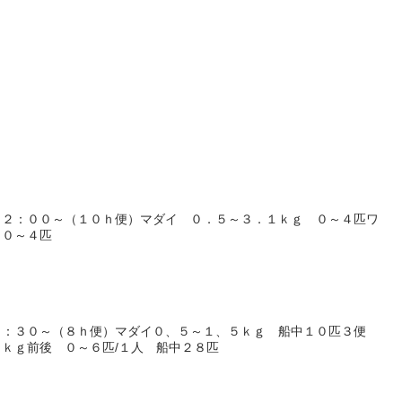
１２：００～（１０ｈ便）マダイ ０．５～３．１ｋｇ ０～４匹ワ
 ０～４匹
５：３０～（８ｈ便）マダイ０、５～１、５ｋｇ 船中１０匹３便
ｋｇ前後 ０～６匹/１人 船中２８匹