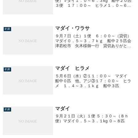
便）マダイ１．０～６．３kg 船中２０匹
３便 １７：００～ ヒラメ１．０～６．
７kg 船中３１匹
マダイ・ワラサ
釣果
９月７日（土）１便 ６：００～（貸切）
マダイ０．５～３．７ｋｇ 船中２５匹会
津若松市 矢木様御一行 貸切ありがとう
ございました。３便 １７：００～ ワラ
サ２．０ｋｇ前後 ３～１５匹／１人 船
中８０匹他、サワラ潮速く３００号使用。
波高く、船酔...
マダイ ヒラメ
釣果
５月６日（水）②１１：００～ マダイ
船中０匹 他、アジ③１７：００～ ヒラ
メ １．４～３．１ｋｇ 船中３匹
マダイ
釣果
９月２１日（火）１便 ５：３０～（８ｈ
便）マダイ０．５～３．１kg ０～８匹