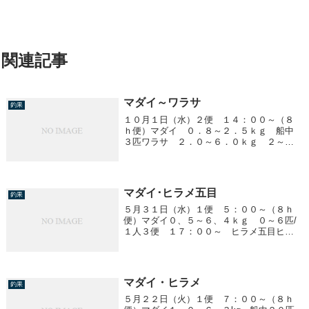
関連記事
マダイ～ワラサ
釣果
１０月１日（水）２便 １４：００～（８
ｈ便）マダイ ０．８～２．５ｋｇ 船中
３匹ワラサ ２．０～６．０ｋｇ ２～１
３匹／１人 船中６０匹
マダイ･ヒラメ五目
釣果
５月３１日（水）１便 ５：００～（８ｈ
便）マダイ０、５～６、４ｋｇ ０～６匹/
１人３便 １７：００～ ヒラメ五目ヒラ
メ ２．１～２．５ｋｇ 船中２匹アジ
３０ｃｍ前後 ２０匹前後/１人
マダイ・ヒラメ
釣果
５月２２日（火）１便 ７：００～（８ｈ