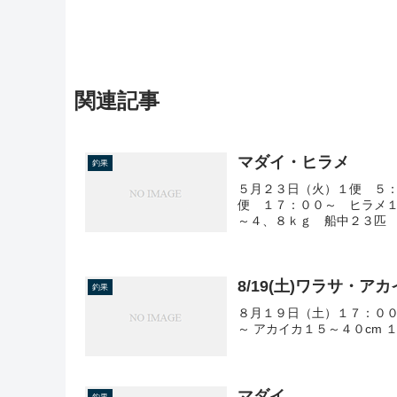
関連記事
マダイ・ヒラメ
釣果
５月２３日（火）１便 ５：
便 １７：００～ ヒラメ
～４、８ｋｇ 船中２３匹
8/19(土)ワラサ・ア
釣果
８月１９日（土）１７：００
～ アカイカ１５～４０cm 
マダイ