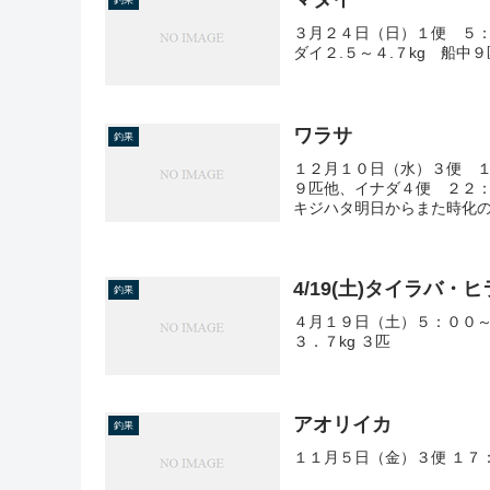
釣果
３月２４日（日）１便 ５：
ダイ２.５～４.７kg 船
ワラサ
釣果
１２月１０日（水）３便 
９匹他、イナダ４便 ２２
キジハタ明日からまた時化
4/19(土)タイラバ・
釣果
４月１９日（土）５：００～
３．７kg ３匹
アオリイカ
釣果
１１月５日（金）３便 １７