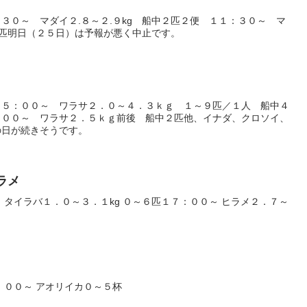
３０～ マダイ２.８～２.９kg 船中２匹２便 １１：３０～ マ
中９匹明日（２５日）は予報が悪く中止です。
１５：００～ ワラサ２．０～４．３ｋｇ １～９匹／１人 船中４
：００～ ワラサ２．５ｋｇ前後 船中２匹他、イナダ、クロソイ、
の日が続きそうです。
ヒラメ
 タイラバ１．０～３．１kg ０～６匹１７：００～ ヒラメ２．７～
：００～ アオリイカ０～５杯