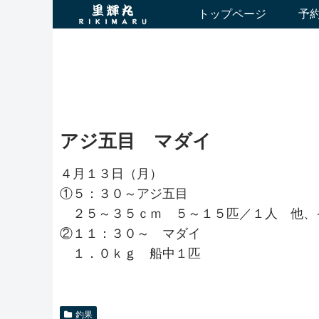
トップページ
予
アジ五目 マダイ
４月１３日（月）
①５：３０～アジ五目
２５～３５ｃｍ ５～１５匹／１人 他、
②１１：３０～ マダイ
１．０ｋｇ 船中１匹
釣果