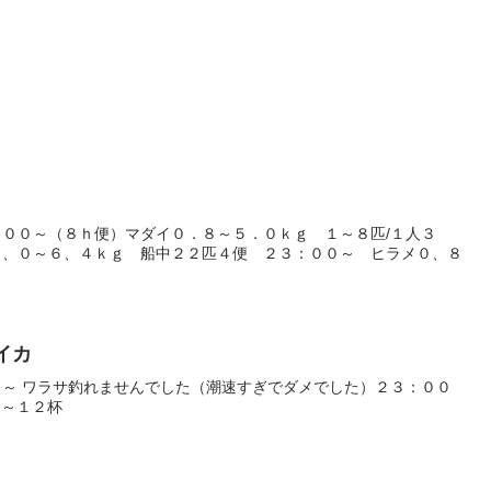
００～（８ｈ便）マダイ０．８～５．０ｋｇ １～８匹/１人３
１、０～６、４ｋｇ 船中２２匹４便 ２３：００～ ヒラメ０、８
カイカ
～ ワラサ釣れませんでした（潮速すぎでダメでした）２３：００
１～１２杯