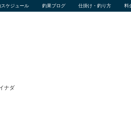
約スケジュール
釣果ブログ
仕掛け・釣り方
料
イナダ