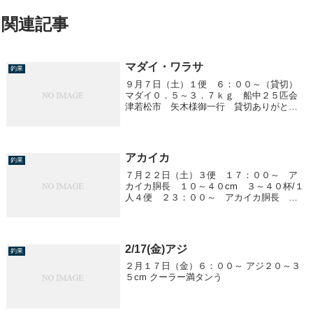
関連記事
マダイ・ワラサ
釣果
９月７日（土）１便 ６：００～（貸切）
マダイ０．５～３．７ｋｇ 船中２５匹会
津若松市 矢木様御一行 貸切ありがとう
ございました。３便 １７：００～ ワラ
サ２．０ｋｇ前後 ３～１５匹／１人 船
中８０匹他、サワラ潮速く３００号使用。
波高く、船酔...
アカイカ
釣果
７月２２日（土）３便 １７：００～ ア
カイカ胴長 １０～４０cm ３～４０杯/１
人４便 ２３：００～ アカイカ胴長 １
０～３５cm ９～３７杯/１人
2/17(金)アジ
釣果
２月１７日（金）６：００～ アジ２０～３
５cm クーラー満タンう