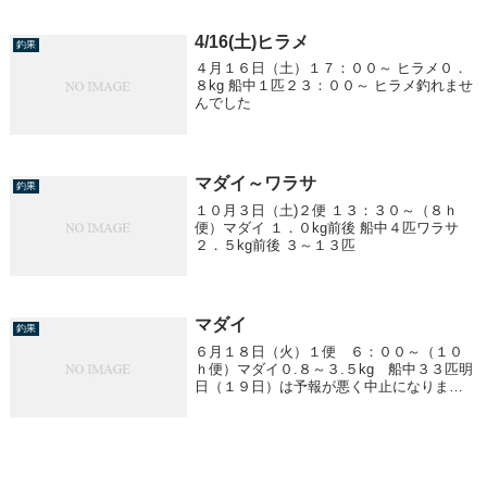
4/16(土)ヒラメ
釣果
４月１６日（土）１７：００～ ヒラメ０．
８kg 船中１匹２３：００～ ヒラメ釣れませ
んでした
マダイ～ワラサ
釣果
１０月３日（土)２便 １３：３０～（８ｈ
便）マダイ １．０kg前後 船中４匹ワラサ
２．５kg前後 ３～１３匹
マダイ
釣果
６月１８日（火）１便 ６：００～（１０
ｈ便）マダイ０.８～３.５kg 船中３３匹明
日（１９日）は予報が悪く中止になりま
す。