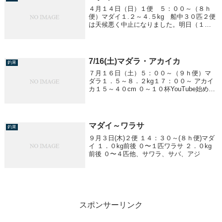
４月１４日（日）１便 ５：００～（８ｈ
便）マダイ１.２～４.５kg 船中３０匹２便
は天候悪く中止になりました。明日（１５
日）も予報悪く中止になります。
7/16(土)マダラ・アカイカ
釣果
７月１６日（土）５：００～（９ｈ便）マ
ダラ１．５～８．２kg１７：００～ アカイ
カ１５～４０cm ０～１０杯YouTube始めま
した。下のリンクからご視聴ください。
Shining Village新潟県直江津沖の遊漁船「里
輝丸」で仲乗りをして...
マダイ～ワラサ
釣果
９月３日(木)２便 １４：３０～(８ｈ便)マダ
イ １．０kg前後 ０〜１匹ワラサ ２．０kg
前後 ０〜４匹他、サワラ、サバ、アジ
スポンサーリンク