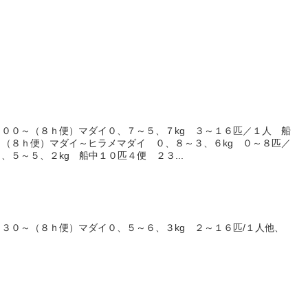
００～（８ｈ便）マダイ０、７～５、７kg ３～１６匹／１人 船
（８ｈ便）マダイ～ヒラメマダイ ０、８～３、６kg ０～８匹／
５～５、２kg 船中１０匹４便 ２３...
３０～（８ｈ便）マダイ０、５～６、３kg ２～１６匹/１人他、