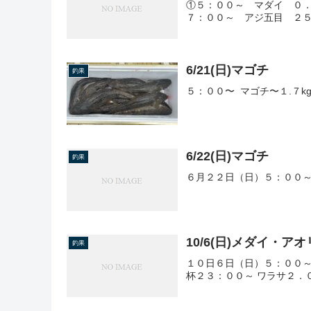
①５：００～ マダイ ０
７：００～ アジ五目 ２
6/21(日)マゴチ
釣果
５：００〜 マゴチ〜１.７k
6/22(日)マゴチ
釣果
６月２２日（日）５：００～
10/6(日)メダイ・ア
釣果
１０日６日（日）５：００～
杯２３：００～ ワラサ２．０