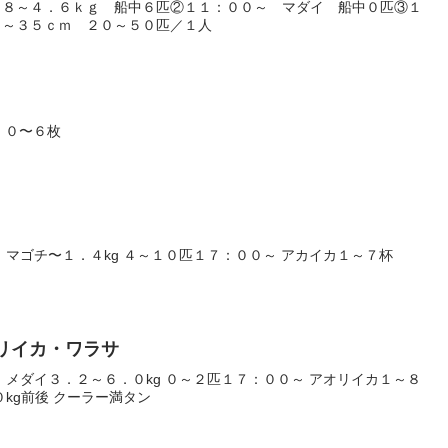
．８～４．６ｋｇ 船中６匹②１１：００～ マダイ 船中０匹③１
５～３５ｃｍ ２０～５０匹／１人
g ０〜６枚
 マゴチ〜１．４kg ４～１０匹１７：００～ アカイカ１～７杯
オリイカ・ワラサ
 メダイ３．２～６．０kg ０～２匹１７：００～ アオリイカ１～８
kg前後 クーラー満タン