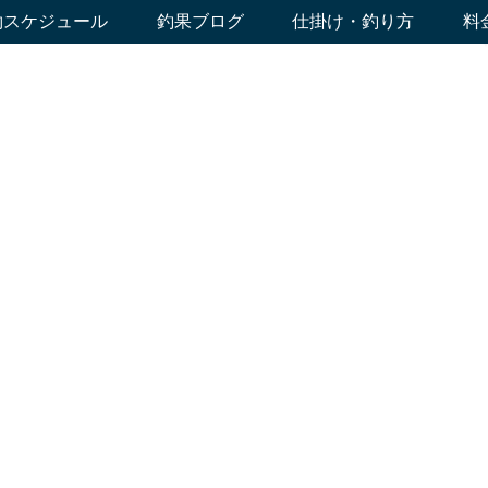
約スケジュール
釣果ブログ
仕掛け・釣り方
料