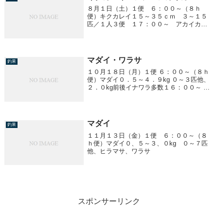
８月１日（土）１便 ６：００～（８ｈ
便）キクカレイ１５～３５ｃｍ ３～１５
匹／１人３便 １７：００～ アカイカ
胴１５～３５cm ～４０杯／１人アジ ２
５cm前後 ～１０匹／１人長野県たかね倶
楽部 釣り部の皆様 貸切ありがとうござ
いました。...
マダイ・ワラサ
釣果
１０月１８日（月）１便 ６：００～（８ｈ
便）マダイ０．５～４．９kg ０～３匹他、
２．０kg前後イナワラ多数１６：００～ ワ
ラサ２．０kg前後 ６～１０匹他、サワラ、
サバ
マダイ
釣果
１１月１３日（金）１便 ６：００～（８
ｈ便）マダイ０、５～３、０kg ０～７匹
他、ヒラマサ、ワラサ
スポンサーリンク