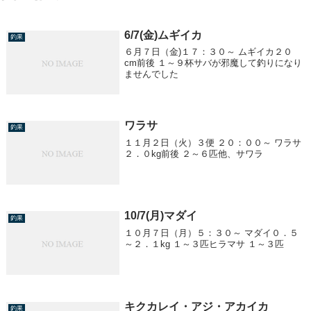
6/7(金)ムギイカ
釣果
６月７日（金)１７：３０～ ムギイカ２０
cm前後 １～９杯サバが邪魔して釣りになり
ませんでした
ワラサ
釣果
１１月２日（火）３便 ２０：００～ ワラサ
２．０kg前後 ２～６匹他、サワラ
10/7(月)マダイ
釣果
１０月７日（月）５：３０～ マダイ０．５
～２．１kg １～３匹ヒラマサ １～３匹
キクカレイ・アジ・アカイカ
釣果