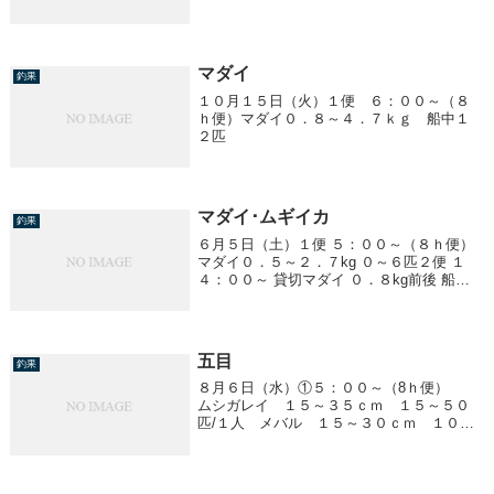
マダイ
釣果
１０月１５日（火）１便 ６：００～（８
ｈ便）マダイ０．８～４．７ｋｇ 船中１
２匹
マダイ･ムギイカ
釣果
６月５日（土）１便 ５：００～（８ｈ便）
マダイ０．５～２．７kg ０～６匹２便 １
４：００～ 貸切マダイ ０．８kg前後 船中
５匹ムギイカ ２０cm前後 ２５～５０杯
五目
釣果
８月６日（水）①５：００～（8ｈ便）
ムシガレイ １５～３５ｃｍ １５～５０
匹/１人 メバル １５～３０ｃｍ １０～
２０匹/１人 アラ １．２ｋｇ 船中１
匹③１７：００～ アジ五目 ２０～３５
ｃｍ ５～１５匹/１人 他、アカイカ、イ
シモ...