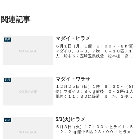
関連記事
マダイ・ヒラメ
釣果
６月１日（月）１便 ６：００～（８ｈ便)
マダイ０、８～３、７kg ０～１０匹／１
人 船中５７匹埼玉県秩父 松本様 貸し
切りありがとうございました。３便 １
７：００～ ヒラメ１．５ｋｇ 船中１匹
アジ ２５ｃｍ前後 ～３０匹／１人お知
らせ６月４...
マダイ・ワラサ
釣果
１２月２５日（日）１便 ６：３０～（８h
便）マダイ０．８ｋｇ前後 ０～２匹/１人
風強く１１：３０に帰港しました。３便
１５：００～ ワラサ２、０～６．８ｋ
ｇ １～１２匹/１人
5/3(火)ヒラメ
釣果
５月３日（火）１７：００～ ヒラメ１．５
～２．２kg 船中５匹２３：００～ ヒラメ